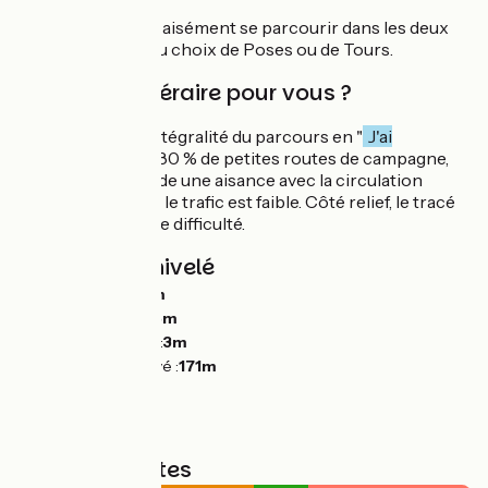
La véloroute peut aisément se parcourir dans les deux
sens, en partant au choix de Poses ou de Tours.
Est-ce un itinéraire pour vous ?
Nous classons l'intégralité du parcours en "
J'ai
l'habitude
". Avec 80 % de petites routes de campagne,
l'itinéraire demande une aisance avec la circulation
partagée, même si le trafic est faible. Côté relief, le tracé
ne présente pas de difficulté.
Pentes et dénivelé
Montées :
1657m
Descentes :
1555m
Point le plus bas :
3m
Point le plus élevé :
171m
Types de routes