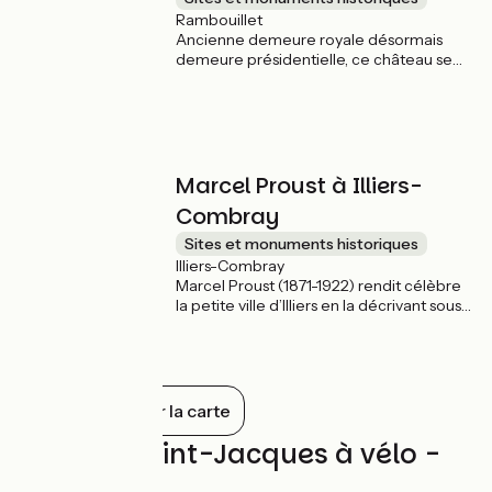
Rambouillet
Ancienne demeure royale désormais
demeure présidentielle, ce château se
visite toute l'année. Longez canaux et
pièces d'eaux en suivant La Véloscénie à
travers le parc. Vous pouvez aussi y
admirer des spectacles de fauconneries !
Marcel Proust à Illiers-
Combray
Sites et monuments historiques
Illiers-Combray
Marcel Proust (1871-1922) rendit célèbre
la petite ville d’Illiers en la décrivant sous
le nom de Combray dans son œuvre
romanesque « À la recherche du temps
perdu ». Retrouvez quelques souvenirs de
lecture en savourant une madeleine à
l'ombre du jardin du Pré Catelan.
Tout afficher sur la carte
Avis sur Saint-Jacques à vélo -
Via Tours