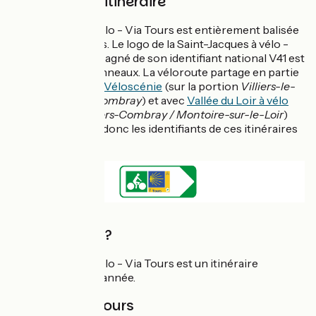
Balisage de l'itinéraire
Saint-Jacques à vélo - Via Tours est entièrement balisée
dans les deux sens. Le logo de la Saint-Jacques à vélo -
Via Tours accompagné de son identifiant national V41 est
indiqué sur les panneaux. La véloroute partage en partie
son tracé avec
La Véloscénie
(sur la portion
Villiers-le-
Morhier / Illiers-Combray
) et avec
Vallée du Loir à vélo
(sur la portion
Illiers-Combray / Montoire-sur-le-Loir
)
vous retrouverez donc les identifiants de ces itinéraires
sur ces sections.
Quand partir ?
Saint-Jacques à vélo - Via Tours est un itinéraire
praticable toute l'année.
Sens du parcours