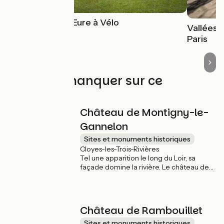
La vallée de l'Eure à Vélo
Vallées d
Paris
À ne pas manquer sur ce
parcours
Château de Montigny-le-
Gannelon
Sites et monuments historiques
Cloyes-les-Trois-Rivières
Tel une apparition le long du Loir, sa
façade domine la rivière. Le château de
Montigny-le-Gannelon, du XVème siècle,
mérite bien le coup d’œil : profiter de son
domaine de 13 hectares ouvert au public !
Château de Rambouillet
Sites et monuments historiques