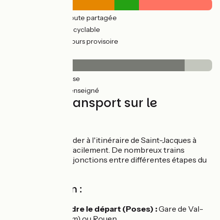
260km
(83%) Route partagée
54km
(19%) Voie cyclable
41km
(57%) Parcours provisoire
Revêtement
304km
(97%) Lisse
7km
(15%) Non renseigné
Trains et transport sur le
parcours
Vous pouvez accéder à l'itinéraire de Saint-Jacques à
vélo depuis Paris facilement. De nombreux trains
assurent aussi les jonctions entre différentes étapes du
parcours.
Accès en train :
Pour rejoindre le départ (Poses) :
Gare de Val-
de-Reuil (1 km) ou Rouen