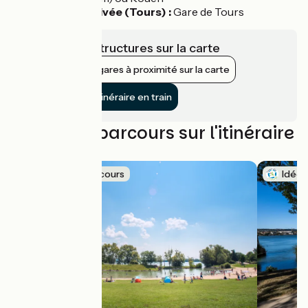
Depuis l'arrivée (Tours) :
Gare de Tours
Voir les infrastructures sur la carte
Afficher les gares à proximité sur la carte
Rejoindre l’itinéraire en train
Nos idées parcours sur l'itinéraire
Idée de parcours
Idée 