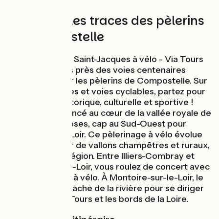
À vélo sur les traces des pèlerins
de Compostelle
L’itinéraire de la Saint-Jacques à vélo - Via Tours
chemine au plus près des voies centenaires
empruntées par les pèlerins de Compostelle. Sur
de petites routes et voies cyclables, partez pour
une épopée historique, culturelle et sportive !
Après s’être élancé au cœur de la vallée royale de
l’Eure, depuis Poses, cap au Sud-Ouest pour
s’approcher du Loir. Ce pèlerinage à vélo évolue
ensuite au cœur de vallons champêtres et ruraux,
typiques de la région. Entre Illiers-Combray et
Montoire-sur-le-Loir, vous roulez de concert avec
la Vallée du Loir à vélo. À Montoire-sur-le-Loir, le
parcours se détache de la rivière pour se diriger
plein Sud, vers Tours et les bords de la Loire.