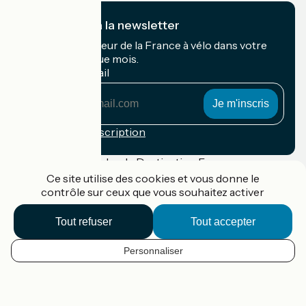
Je m'abonne à la newsletter
Recevez le meilleur de la France à vélo dans votre
boîte mail chaque mois.
Mon adresse mail
Mon
adresse
mail
Conditions d'inscription
Financé dans le cadre de Destination France
Ce site utilise des cookies et vous donne le
contrôle sur ceux que vous souhaitez activer
Tout refuser
Tout accepter
Accueil Vélo Pro
Contact
Mentions légales
Personnaliser
FR
Confidentialité
Contact
Réalisation :
StudioJuillet
et
France Vélo Tourisme