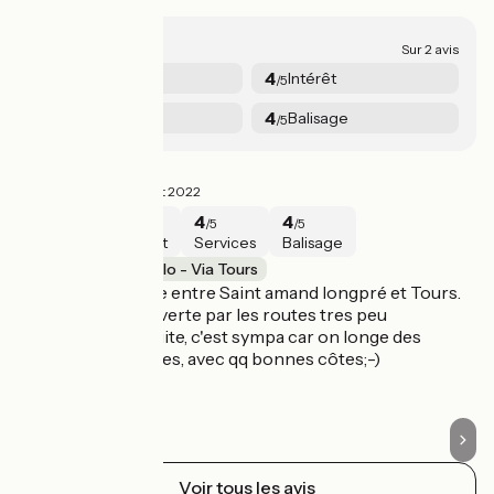
4/5
Sur 2 avis
4
4
Sécurité
Intérêt
/5
/5
4
4
Services
Balisage
/5
/5
aout 2022
D
4/5
Damien ·
Août 2022
4
4
4
4
/5
/5
/5
/5
Sécurité
Intérêt
Services
Balisage
Saint-Jacques à vélo - Via Tours
S
Parcours agréable entre Saint amand longpré et Tours.
J'
On rejoint la voie verte par les routes tres peu
av
fréquentées. Ensuite, c'est sympa car on longe des
en
chateaux/demeures, avec qq bonnes côtes;-)
Ju
se
Voir tous les avis