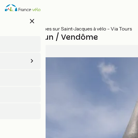
Aller
au
contenu
close
principal
Toutes les étapes sur Saint-Jacques à vélo - Via Tours
Châteaudun / Vendôme