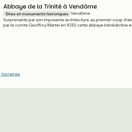
Abbaye de la Trinité à Vendôme
Vendôme
Sites et monuments historiques
Surprenante par son imposante architecture, au premier coup d’œil,
par le comte Geoffroy Martel en 1033, cette abbaye bénédictine e
le détour en Région Centre-Val de Loire.
r horaires