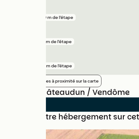
Pezou
gare
289 m de l'étape
Châteaudun
gare
815 m de l'étape
Vendôme
gare
891 m de l'étape
Afficher les gares à proximité sur la carte
Avis sur Châteaudun / Vendôme
Trouvez votre hébergement sur ce