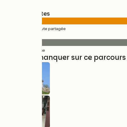
Types de routes
52km
(100%) Route partagée
Revêtement
52km
(100%) Lisse
À ne pas manquer sur ce parcours