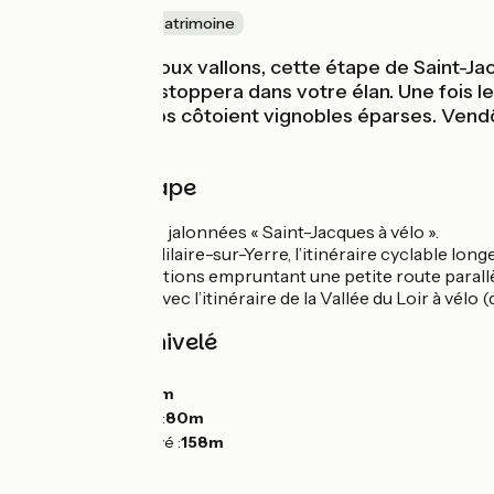
Nature & petit patrimoine
Au travers de doux vallons, cette étape de Saint-Jac
Gannelon vous stoppera dans votre élan. Une fois le 
forêts et champs côtoient vignobles éparses. Vendôme
gourmande !
Détail de l'étape
Sur petites routes jalonnées « Saint-Jacques à vélo ».
Peu après Saint-Hilaire-sur-Yerre, l’itinéraire cyclable longe
panneaux d’indications empruntant une petite route parallè
Etape commune avec l’itinéraire de la Vallée du Loir à vélo (
Pentes et dénivelé
Montées :
242m
Descentes :
279m
Point le plus bas :
80m
Point le plus élevé :
158m