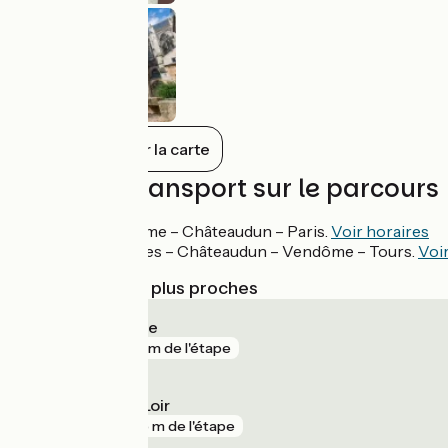
Tout afficher sur la carte
Trains et transport sur le parcours
Ligne TER Vendôme – Châteaudun – Paris.
Voir horaires
Ligne TER Chartres – Châteaudun – Vendôme – Tours.
Voi
Gares SNCF les plus proches
Fréteval - Morée
gare
143 m de l'étape
Cloyes-sur-le-Loir
gare
265 m de l'étape