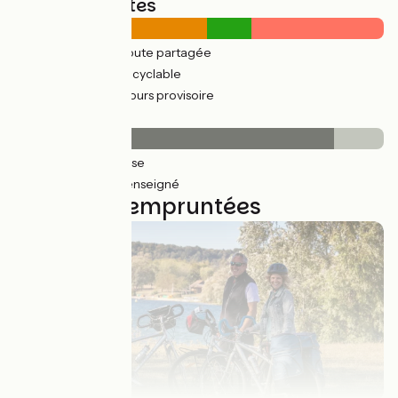
Types de routes
260km
(83%) Route partagée
54km
(19%) Voie cyclable
41km
(57%) Parcours provisoire
Revêtement
304km
(97%) Lisse
7km
(15%) Non renseigné
10 étapes empruntées