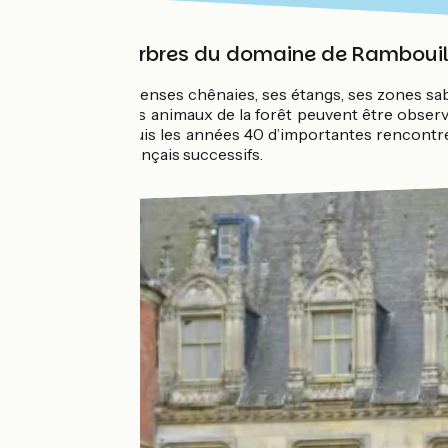
Sous les arbres du domaine de Rambouil
Avec ses immenses chênaies, ses étangs, ses zones sab
cerfs et autres animaux de la forêt peuvent être obser
accueille depuis les années 40 d’importantes rencontre
présidents français successifs.