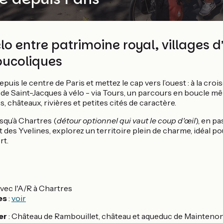
o entre patrimoine royal, villages d’
ucoliques
puis le centre de Paris et mettez le cap vers l’ouest : à la croi
t de Saint-Jacques à vélo - via Tours, un parcours en boucle mê
, châteaux, rivières et petites cités de caractère.
usqu’à Chartres (
détour optionnel qui vaut le coup d'œil
), en pa
t des Yvelines, explorez un territoire plein de charme, idéal 
rt.
vec l'A/R à Chartres
es
:
voir
er
: Château de Rambouillet, château et aqueduc de Maintenon