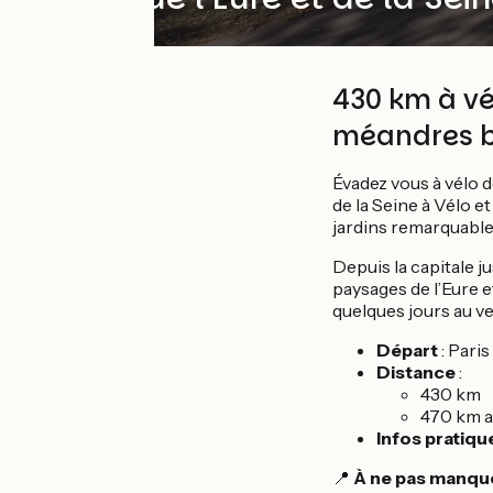
430 km à vél
méandres b
Évadez vous à vélo de
de la Seine à Vélo e
jardins remarquables
Depuis la capitale j
paysages de l’Eure e
quelques jours au ve
Départ
: Paris
Distance
:
430 km
470 km a
Infos pratiqu
📍
À ne pas manqu