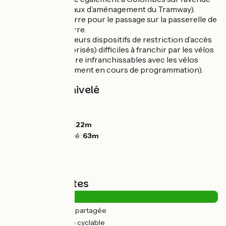
d’Argenteuil (travaux d’aménagement du Tramway).
Mettre le pied à terre pour le passage sur la passerelle de
la Darse de Nanterre.
Présence de plusieurs dispositifs de restriction d’accès
(anti 2 roues motorisés) difficiles à franchir par les vélos
avec sacoches voire infranchissables avec les vélos
cargos (remplacement en cours de programmation).
Pentes et dénivelé
Montées :
22m
Descentes :
42m
Point le plus bas :
22m
Point le plus élevé :
63m
Types de routes
5km
(16%) Route partagée
25km
(84%) Voie cyclable