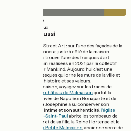
Revêtement
25km
(82%) Lisse
5km
(18%) Rugueux
À découvrir aussi
Le parcours Street Art : sur l'une des façades de la
maison Levanneur, juste à côté de la maison
Fournaise, se trouve l'une des fresques d'art
contemporain réalisées en 2021 par le collectif
Street Art for Mankind. Aujourd'hui c'est une
dizaine de fresques qui orne les murs de la ville et
raconte son histoire et ses valeurs.
A Rueil-Malmaison, voyagez sur les traces de
Napoléon :
le château de Malmaison
qui fut la
résidence privée de Napoléon Bonaparte et de
l'impératrice Joséphine a su conserver son
atmosphère intime et son authenticité,
l'église
Saint-Pierre-Saint-Paul
abrite les tombeaux de
l'impératrice et de sa fille, la Reine Hortense et le
château de la Petite Malmaison
, ancienne serre de