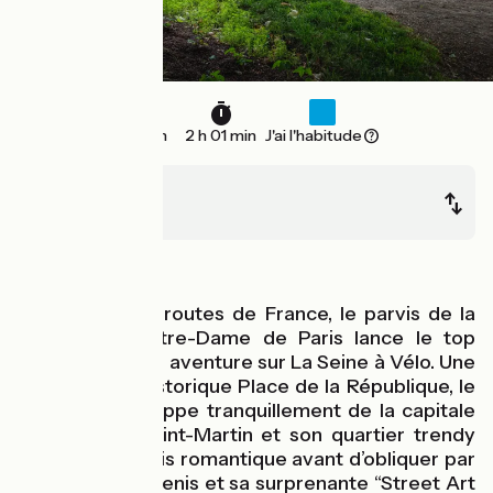
30 km
2 h 01 min
J'ai l'habitude
Paris
Chatou
Au fil de l'eau
Point zéro des routes de France, le parvis de la
Cathédrale Notre-Dame de Paris lance le top
départ de votre aventure sur La Seine à Vélo. Une
fois passée l'historique Place de la République, le
parcours s’échappe tranquillement de la capitale
par le canal Saint-Martin et son quartier trendy
iconique du Paris romantique avant d’obliquer par
le canal Saint-Denis et sa surprenante “Street Art