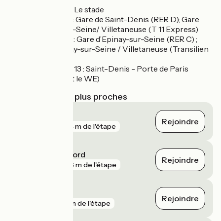
Gare ligne J : Le stade
Transilien H : Gare de Saint-Denis (RER D); Gare
d’Epinay-sur-Seine/ Villetaneuse (T 11 Express)
T 11 Express : Gare d’Epinay-sur-Seine (RER C) ;
Gare d’Epinay-sur-Seine / Villetaneuse (Transilien
H)
Métro Ligne 13 : Saint-Denis - Porte de Paris
(uniquement le WE)
Gares SNCF les plus proches
Paris Est
Rejoindre
gare
364 m de l'étape
Paris Gare du Nord
Rejoindre
gare
886 m de l'étape
Paris Austerlitz
Rejoindre
gare
3 km de l'étape