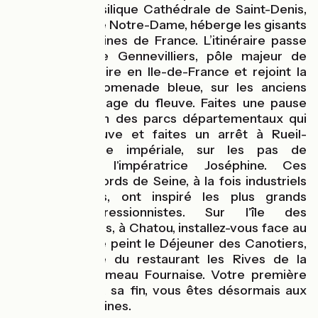
Avenue”. La basilique Cathédrale de Saint-Denis,
grande sœur de Notre-Dame, héberge les gisants
des Rois et Reines de France. L’itinéraire passe
par le port de Gennevilliers, pôle majeur de
l’activité portuaire en Ile-de-France et rejoint la
Seine et la promenade bleue, sur les anciens
chemins de halage du fleuve. Faites une pause
nature dans l'un des parcs départementaux qui
longent le fleuve et faites un arrêt à Rueil-
Malmaison, ville impériale, sur les pas de
Napoléon et l'impératrice Joséphine. Ces
paysages de bords de Seine, à la fois industriels
et champêtres, ont inspiré les plus grands
peintres impressionnistes. Sur l'île des
Impressionnistes, à Chatou, installez-vous face au
balcon où a été peint le Déjeuner des Canotiers,
sur la terrasse du restaurant les Rives de la
Courtille, au hameau Fournaise. Votre première
étape touche à sa fin, vous êtes désormais aux
portes des Yvelines.