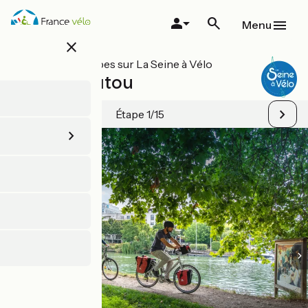
Aller
au
Menu
contenu
close
principal
Toutes les étapes sur La Seine à Vélo
Paris / Chatou
Étape 1/15