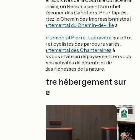
pour déjeuner aux Rives de la Courtille ou face à la
Maison Fournaise, où Renoir a peint son chef
d’œuvre le Déjeuner des Canotiers. Pour l’après-
midi, empruntez le Chemin des Impressionnistes !
Le Parc départemental du Chemin-de-l'Île
à
Nanterre
Le Parc départemental Pierre-Lagravère
qui offre
aux joggeurs et cyclistes des parcours variés.
Le Parc départemental des Chanteraines
à
Gennevilliers vous invite au dépaysement en vous
offrant diverses activités de détente et de
découverte des richesses de la nature.
Trouvez votre hébergement sur
cette étape