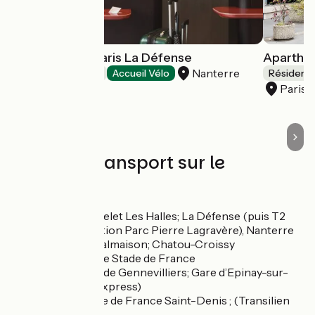
OKKO Hotels Paris La Défense
Aparthot
Nanterre
Hôtels
Accueil Vélo
Résidenc
Paris 
Trains et transport sur le
parcours
RER A : Châtelet Les Halles; La Défense (puis T2
jusqu’à la station Parc Pierre Lagravère), Nanterre
ville, Rueil Malmaison; Chatou-Croissy
RER B : Plaine Stade de France
RER C : gare de Gennevilliers; Gare d’Epinay-sur-
Seine (T 11 express)
RER D : Stade de France Saint-Denis ; (Transilien
H)