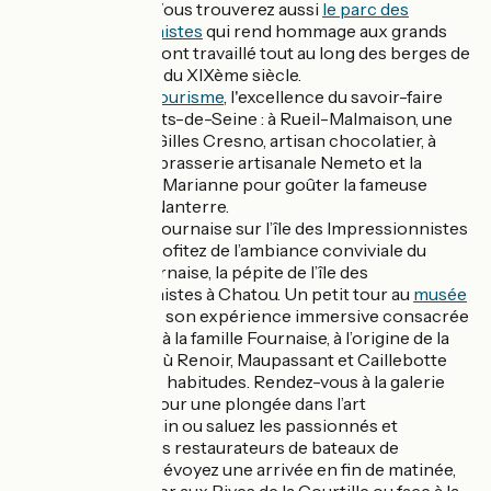
Joséphine. Vous trouverez aussi
le parc des
impressionnistes
qui rend hommage aux grands
peintres qui ont travaillé tout au long des berges de
Seine à la fin du XIXème siècle.
Artisan du Tourisme
, l'excellence du savoir-faire
dans les Hauts-de-Seine : à Rueil-Malmaison, une
pause chez Gilles Cresno, artisan chocolatier, à
Nanterre, la brasserie artisanale Nemeto et la
boulangerie Marianne pour goûter la fameuse
brioche de Nanterre.
Le hameau Fournaise sur l’île des Impressionnistes
à Chatou : profitez de l’ambiance conviviale du
hameau Fournaise, la pépite de l’île des
Impressionnistes à Chatou. Un petit tour au
musée
Fournaise
et son expérience immersive consacrée
à Renoir et… à la famille Fournaise, à l’origine de la
guinguette où Renoir, Maupassant et Caillebotte
avaient leurs habitudes. Rendez-vous à la galerie
Bessières, pour une plongée dans l’art
contemporain ou saluez les passionnés et
passionnants restaurateurs de bateaux de
Sequana… Prévoyez une arrivée en fin de matinée,