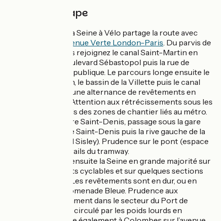
Détail de l'étape
Sur cette étape, La Seine à Vélo partage la route avec
l’itinéraire de
L’Avenue Verte London-Paris
. Du parvis de
Notre-Dame, vous rejoignez le canal Saint-Martin en
empruntant le boulevard Sébastopol puis la rue de
Turbigo jusqu’à République. Le parcours longe ensuite le
canal Saint-Martin, le bassin de la Villette puis le canal
Saint-Denis avec une alternance de revêtements en
enrobé et béton. Attention aux rétrécissements sous les
ponts et les abords des zones de chantier liés au métro.
Au niveau de la gare Saint-Denis, passage sous la gare
pour rejoindre l’île Saint-Denis puis la rive gauche de la
Seine (Quai Alfred Sisley). Prudence sur le pont (espace
partagé) avec les rails du tramway.
L’itinéraire longe ensuite la Seine en grande majorité sur
des aménagements cyclables et sur quelques sections
de voirie apaisée. Les revêtements sont en dur, ou en
stabilisé sur la Promenade Bleue. Prudence aux
carrefours, notamment dans le secteur du Port de
Gennevilliers très circulé par les poids lourds en
semaine. Prudence également à Colombes sur l’avenue