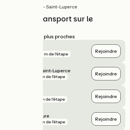
Saint-Aubin - Saint-Luperce
Trains et transport sur le
parcours
Gares SNCF les plus proches
La Taye
Rejoindre
gare
568 m de l'étape
Saint-Aubin - Saint-Luperce
Rejoindre
gare
2 km de l'étape
Amilly Ouerray
Rejoindre
gare
3 km de l'étape
Courville-sur-Eure
Rejoindre
gare
6 km de l'étape