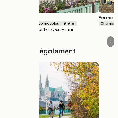
Le Refuge
Ferme d
Gîtes et locations de meublés
Chambres
Fontenay-sur-Eure
Accueil Vélo
Découvrez également