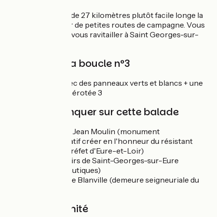
Cette jolie balade de 27 kilomètres plutôt facile longe la
vallée de l'Eure sur de petites routes de campagne. Vous
trouverez de quoi vous ravitailler à Saint Georges-sur-
Eure.
Balisage de la boucle n°3
Boucle balisée avec des panneaux verts et blancs + une
pastille bleue numérotée 3
À ne pas manquer sur cette balade
Le mémorial Jean Moulin (monument
commémoratif créer en l'honneur du résistant
français et préfet d'Eure-et-Loir)
Base de Loisirs de Saint-Georges-sur-Eure
(Activités nautiques)
Le château de Blanville (demeure seigneuriale du
XVIIe s)
Gare à proximité