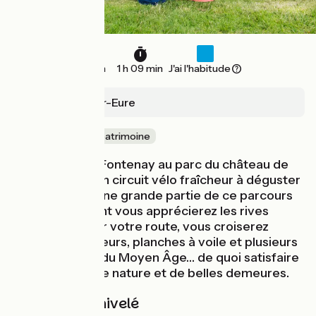
17 km
1 h 09 min
J'ai l'habitude
Fontenay-sur-Eure
Nature & petit patrimoine
Des étangs de Fontenay au parc du château de
Blanville, voici un circuit vélo fraîcheur à déguster
sous le soleil ! Une grande partie de ce parcours
longe l’Eure, dont vous apprécierez les rives
généreuses. Sur votre route, vous croiserez
sûrement pêcheurs, planches à voile et plusieurs
moulins datant du Moyen Âge… de quoi satisfaire
les amoureux de nature et de belles demeures.
Pentes et dénivelé