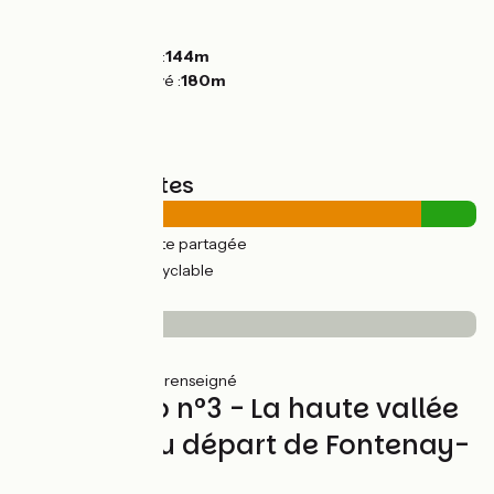
Montées :
33m
Descentes :
33m
Point le plus bas :
144m
Point le plus élevé :
180m
Types de routes
19km
(88%) Route partagée
3km
(12%) Voie cyclable
Revêtement
4km
(20%) Lisse
17km
(80%) Non renseigné
Circuit vélo n°3 - La haute vallée
de l'Eure au départ de Fontenay-
sur-Eure