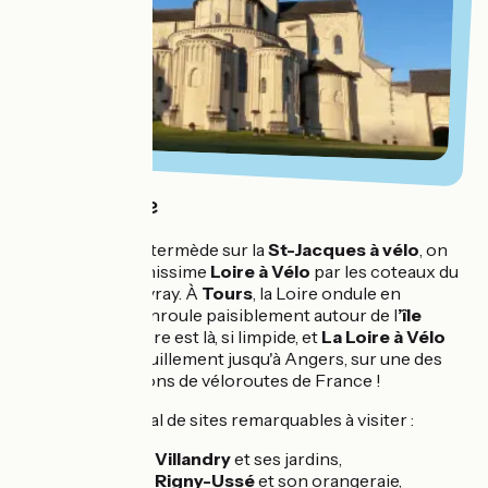
Objectif Loire
Après ce petit intermède sur la
St-Jacques à vélo
, on
accède à la Sérénissime
Loire à Vélo
par les coteaux du
vignoble de Vouvray. À
Tours
, la Loire ondule en
tourbillons et s’enroule paisiblement autour de l
’île
Aucard
. La lumière est là, si limpide, et
La Loire à Vélo
vous guide tranquillement jusqu'à Angers, sur une des
plus belles sections de véloroutes de France !
C’est ici un festival de sites remarquables à visiter :
Château de
Villandry
et ses jardins,
Château de
Rigny-Ussé
et son orangeraie,