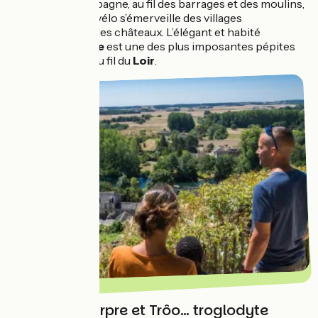
chemins de campagne, au fil des barrages et des moulins,
le randonneur à vélo s’émerveille des villages
pittoresques et des châteaux. L’élégant et habité
château du Lude
est une des plus imposantes pépites
de cette balade au fil du
Loir
.
Robe de pourpre et Trôo… troglodyte