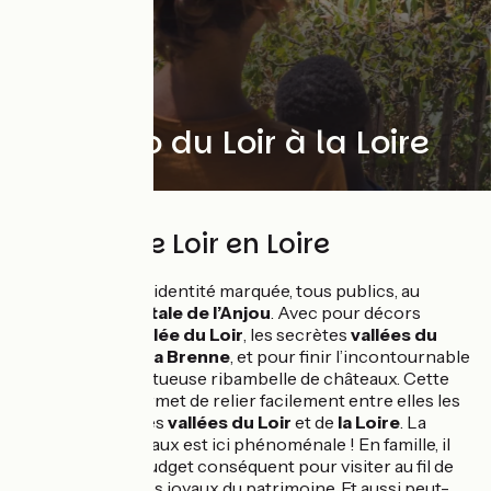
Tour vélo du Loir à la Loire
Détours de Loir en Loire
Un tour à vélo à l'identité marquée, tous publics, au
départ de la
capitale de l’Anjou
. Avec pour décors
successifs :
la vallée du Loir
, les secrètes
vallées du
Langeron
et de
la Brenne
, et pour finir l’incontournable
Loire
et sa somptueuse ribambelle de châteaux. Cette
boucle à vélo permet de relier facilement entre elles les
deux pittoresques
vallées du Loir
et de
la Loire
. La
densité en châteaux est ici phénoménale ! En famille, il
vous faudra un budget conséquent pour visiter au fil de
votre avancée ces joyaux du patrimoine. Et aussi peut-