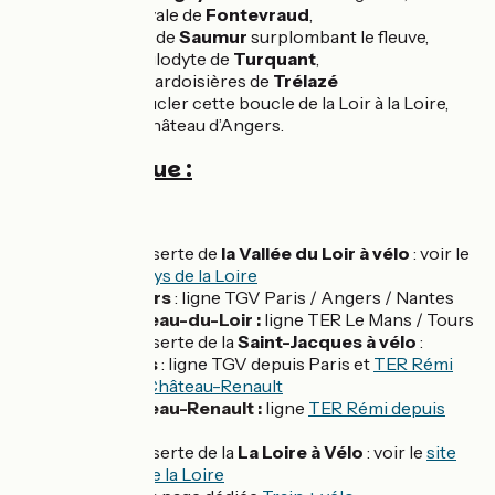
Abbaye royale de
Fontevraud
,
Forteresse de
Saumur
surplombant le fleuve,
Village troglodyte de
Turquant
,
Anciennes ardoisières de
Trélazé
Et pour boucler cette boucle de la Loir à la Loire,
retour au château d’Angers.
Côté pratique :
Accès en train :
Pour la desserte de
la Vallée du Loir à vélo
: voir le
site TER Pays de la Loire
Angers
: ligne TGV Paris / Angers / Nantes
Château-du-Loir :
ligne TER Le Mans / Tours
Pour la desserte de la
Saint-Jacques à vélo
:
Tours
: ligne TGV depuis Paris et
TER Rémi
vers Château-Renault
Château-Renault :
ligne
TER Rémi depuis
Tours
Pour la desserte de la
La Loire à Vélo
: voir le
site
TER Pays de la Loire