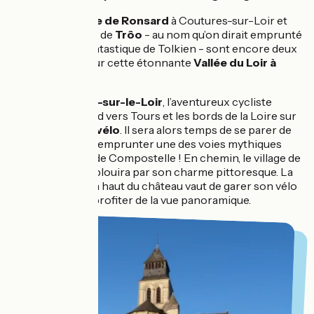
La
maison natale de Ronsard
à Coutures-sur-Loir et
l’étonnant village de
Trôo
- au nom qu’on dirait emprunté
à une histoire fantastique de Tolkien - sont encore deux
immanquables sur cette étonnante
Vallée du Loir à
vélo
.
Après
Montoire-sur-le-Loir
, l’aventureux cycliste
s’engage plein sud vers Tours et les bords de la Loire sur
la St-Jacques à vélo
. Il sera alors temps de se parer de
sa pèlerine pour emprunter une des voies mythiques
vers St-Jacques de Compostelle ! En chemin, le village de
Lavardin
vous éblouira par son charme pittoresque. La
montée à pied en haut du château vaut de garer son vélo
un instant pour profiter de la vue panoramique.