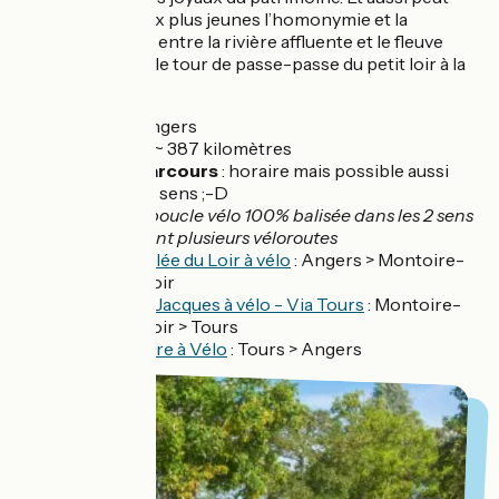
être expliquer aux plus jeunes l’homonymie et la
disparition du “e” entre la rivière affluente et le fleuve
royal, en somme le tour de passe-passe du petit loir à la
grande Loire.
Départ :
Angers
Distance :
~ 387 kilomètres
Sens du parcours
: horaire mais possible aussi
dans l'autre sens ;-D
Balisage :
boucle vélo 100% balisée dans les 2 sens
/ empruntant plusieurs véloroutes
La Vallée du Loir à vélo
: Angers > Montoire-
sur-Loir
Saint-Jacques à vélo - Via Tours
: Montoire-
sur-Loir > Tours
La Loire à Vélo
: Tours > Angers