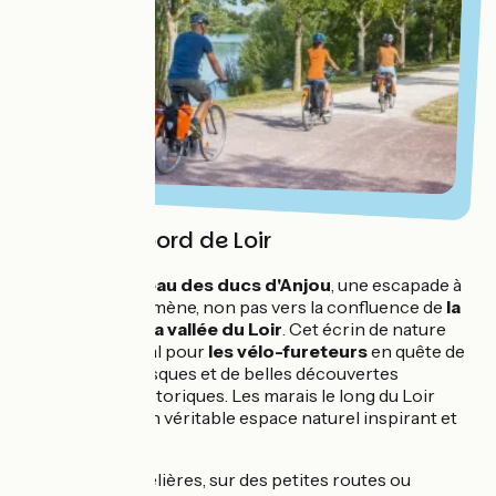
Détente en bord de Loir
Au pied du
château des ducs d'Anjou
, une escapade à
vélo qui vous emmène, non pas vers la confluence de
la
Loire
, mais vers
la vallée du Loir
. Cet écrin de nature
préservé est idéal pour
les vélo-fureteurs
en quête de
chemins pittoresques et de belles découvertes
artistiques ou historiques. Les marais le long du Loir
constituent ici un véritable espace naturel inspirant et
ressourçant.
Derrière les roselières, sur des petites routes ou