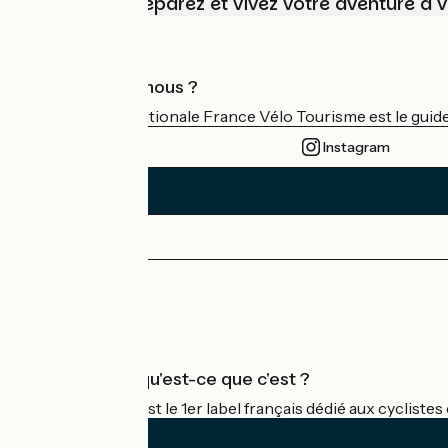
Choisissez, préparez et vivez votre aventure à 
Qui sommes-nous ?
L'association nationale France Vélo Tourisme est le guide 
Instagram
Espace Presse
Espace Pro
Accueil Vélo qu'est-ce que c'est ?
Accueil Vélo c'est le 1er label français dédié aux cycliste