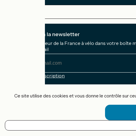
Je m'abonne à la newsletter
Recevez le meilleur de la France à vélo dans votre boîte 
Mon adresse mail
Mon
adresse
mail
Conditions d'inscription
Financé dans le cadre de Destination France
Ce site utilise des cookies et vous donne le contrôle sur c
Accueil Vélo Pro
Contact
Mentions légales
FR
Confidentialité