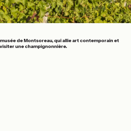
u-musée de Montsoreau, qui allie art contemporain et
 visiter une champignonnière.