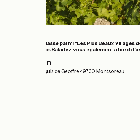
Détails
Dans ce village classé parmi "Les Plus Beaux Villages d
style Renaissance. Baladez-vous également à bord d'un
Localisation
3 Passage du Marquis de Geoffre 49730 Montsoreau