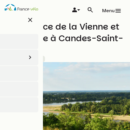
Aller
au
Menu
contenu
close
principal
Confluence de la Vienne et
de la Loire à Candes-Saint-
Martin
Patrimoine naturel