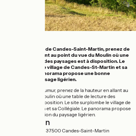
Détails
Juste au-dessus de Candes-Saint-Martin, prenez de
la hauteur en allant au point du vue du Moulin où une
table de lecture des paysages est à disposition. Le
site surplombe le village de Candes-St-Martin et sa
Collégiale. Le panorama propose une bonne
définition du paysage ligérien.
À proximité de Saumur, prenez de la hauteur en allant au
point du vue du Moulin où une table de lecture des
paysages est à disposition. Le site surplombe le village de
Candes-St-Martin et sa Collégiale. Le panorama propose
une bonne définition du paysage ligérien.
Localisation
Place de l'Ormeau 37500 Candes-Saint-Martin