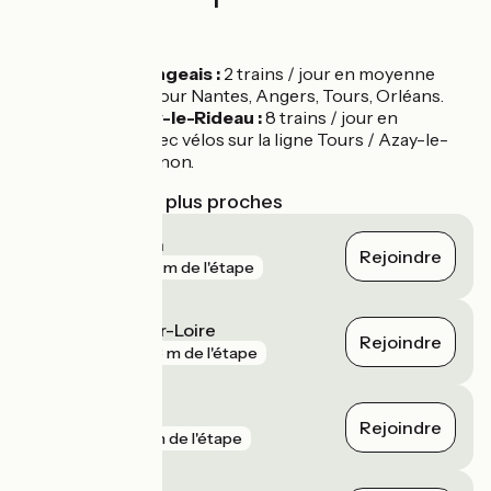
parcours
Gare de Langeais :
2 trains / jour en moyenne
avec vélos pour Nantes, Angers, Tours, Orléans.
Gare d’Azay-le-Rideau :
8 trains / jour en
moyenne avec vélos sur la ligne Tours / Azay-le-
Rideau / Chinon.
Gares SNCF les plus proches
Saint-Genouph
Rejoindre
gare
921 m de l'étape
La Chapelle-sur-Loire
Rejoindre
gare
993 m de l'étape
Savonnières
Rejoindre
gare
1 km de l'étape