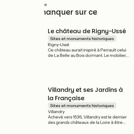
21km
(100%) Lisse
À ne pas manquer sur ce
parcours
Le château de Rigny-Ussé
Sites et monuments historiques
Rigny-Ussé
Ce château aurait inspiré à Perrault celui
de La Belle au Bois dormant. Le mobilier,
les œuvres d'art et les collections que
vous allez découvrir pendant la visite
appartenaient aux familles qui ont été
propriétaires des lieux à travers les
siècles. Des scènes du conte sont
reconstituées en taille réelle dans des
Villandry et ses Jardins à
pièces du château, pour le plus grand
la Française
plaisir des enfants.
Sites et monuments historiques
Villandry
Achevé vers 1536, Villandry est le dernier
des grands châteaux de la Loire à être
bâti à l’époque de la Renaissance. Il est
surtout célèbre pour ses jardins dont les