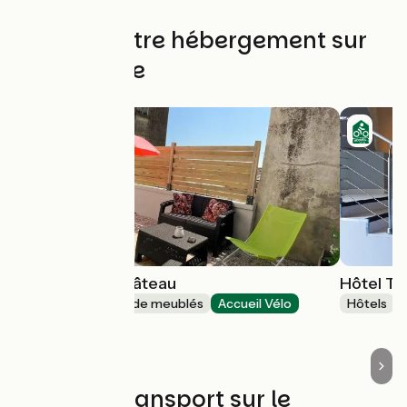
Trouvez votre hébergement sur
cette étape
L'impasse du château
Hôtel T
Gîtes et locations de meublés
Accueil Vélo
Hôtels
Langeais
Trains et transport sur le