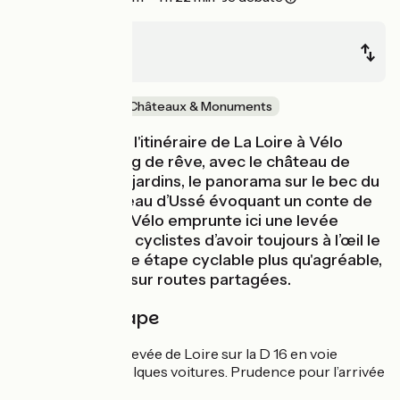
Villandry
Rigny-Ussé
Au fil de l'eau
Châteaux & Monuments
Cette étape de l'itinéraire de La Loire à Vélo
s’offre un casting de rêve, avec le château de
Villandry et ses jardins, le panorama sur le bec du
Cher et le château d’Ussé évoquant un conte de
fées. La Loire à Vélo emprunte ici une levée
permettant aux cyclistes d’avoir toujours à l’œil le
fleuve royal. Une étape cyclable plus qu'agréable,
principalement sur routes partagées.
Détail de l'étape
L’itinéraire suit la levée de Loire sur la D 16 en voie
partagée avec quelques voitures. Prudence pour l’arrivée
à Langeais.