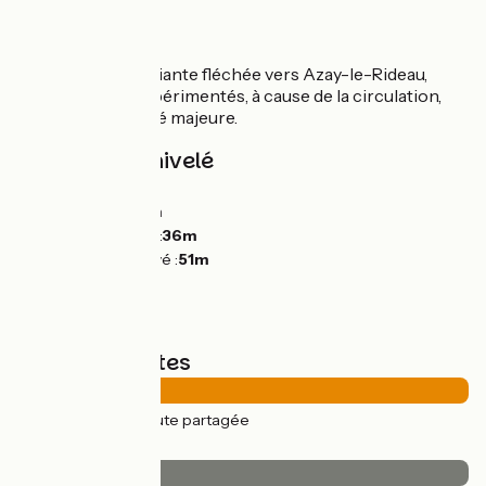
Variante
À Bréhémont, variante fléchée vers Azay-le-Rideau,
pour cyclistes expérimentés, à cause de la circulation,
mais sans difficulté majeure.
Pentes et dénivelé
Montées :
10m
Descentes :
20m
Point le plus bas :
36m
Point le plus élevé :
51m
Types de routes
21km
(100%) Route partagée
Revêtement