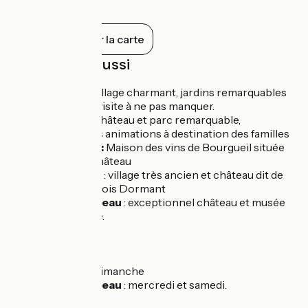
massifs, au fil des saisons, sont composés
de fleurs et de plantes médicinales ou
potagères. Chaque été les Nuits des
Tout afficher sur la carte
Milles Feux illuminent les jardins. Pensez à
réserver pour cet événement.
À découvrir aussi
Villandry
: village charmant, jardins remarquables
du château, visite à ne pas manquer.
Langeais
: château et parc remarquable,
nombreuses animations à destination des familles
Bourgueuil :
Maison des vins de Bourgueil située
au pied du château
Rigny-Ussé
: village très ancien et château dit de
La Belle au Bois Dormant
Azay-le-Rideau
: exceptionnel château et musée
Renaissance.
Marchés
Langeais
: dimanche
Azay-le-Rideau
: mercredi et samedi.