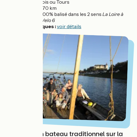
Départ :
Blois ou Tours
Distance :
70 km
Balisage :
100% balisé dans les 2 sens
La Loire à
Vélo / EuroVelo 6
Infos pratiques :
voir détails
Une sortie en bateau traditionnel sur la