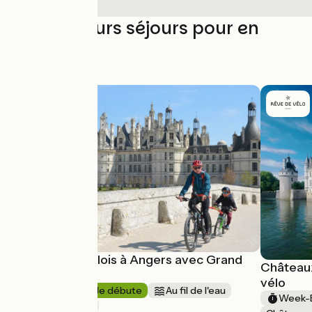
Les meilleurs séjours pour en
profiter
La Loire de Blois à Angers avec Grand
Châteaux
Angle
vélo
8 jours
Je débute
Au fil de l'eau
Week-E
Aller simple