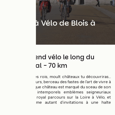
La Loire à Vélo de Blois à
Tours
Un week-end vélo le long du
fleuve royal - 70 km
Dans la vallée des rois, moult châteaux tu découvriras…
entre Blois et Tours, berceau des fastes de l’art de vivre à
la française, chaque château est marqué du sceau de son
souverain. Ces intemporels emblèmes seigneuriaux
jalonnent votre royal parcours sur la Loire à Vélo, et
résonnent comme autant d’invitations à une halte
découverte.