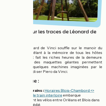
Clos Lucé : sur les traces de Léonard de
Vinci
L’esprit de Léonard de Vinci souffle sur le manoir du
Clos-Lucé, se mêlant à la mémoire de tous les hôtes
célèbres qui ont fait les riches heures de la demeure.
Dans le parc, des maquettes géantes permettent
d’expérimenter quelques machines imaginées par le
génial Leonardo di ser Piero da Vinci.
Côté pratique :
Accès en trains :
Horaires Blois-Chambord <>
Tours
; l'été
le train interloire
embarque
gratuitement les vélos entre Orléans et Blois dans
un wagon dédié.