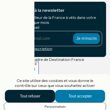
Je m'abonne à la newsletter
Recevez le meilleur de la France à vélo dans votre
boîte mail chaque mois.
Mon adresse mail
Mon
adresse
mail
Conditions d'inscription
Financé dans le cadre de Destination France
Ce site utilise des cookies et vous donne le
Accueil Vélo Pro
contrôle sur ceux que vous souhaitez activer
Contact
Mentions légales
Confidentialité
Tout refuser
Tout accepter
Contact
Réalisation :
StudioJuillet
et
France Vélo Tourisme
Personnaliser
FR