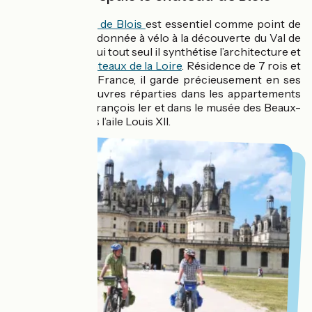
Le
château royal de Blois
est essentiel comme point de
départ à une randonnée à vélo à la découverte du Val de
Loire. En effet, à lui tout seul il synthétise l’architecture et
l’histoire des
châteaux de la Loire
. Résidence de 7 rois et
de 10 reines de France, il garde précieusement en ses
murs 30 000 œuvres réparties dans les appartements
royaux de l’aile François Ier et dans le musée des Beaux-
Arts installé dans l’aile Louis XII.