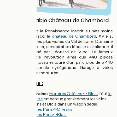
L'incontournable Château de Chambord
Chef d'oeuvre de la Renaissance inscrit au patrimoine
mondial de l'Unesco, le
château de Chambord
, XVIe s.,
est l'un des sites les plus visités du Val de Loire. Domaine
royal de François Ier, d'inspiration féodale et italienne, il
aurait été dessiné par Léonard de Vinci. Le fameux
escalier à double révolution ainsi que 440 pièces
caractérisent ce joyau entouré d'un parc clos de 5 440
ha, réserve nationale cynégétique. Garage à vélos
sécurisé pour vos montures.
Côté pratique :
Accès en trains :
Horaires Orléans <> Blois
; l'été
le
train interloire
embarque gratuitement les vélos
entre Orléans et Blois dans un wagon dédié.
Horaires Paris<>Orléans
Horaires Paris<>Blois