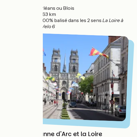
Départ :
Orléans ou Blois
Distance :
63 km
Balisage :
100% balisé dans les 2 sens
La Loire à
Vélo / EuroVelo 6
Orléans, Jeanne d'Arc et la Loire