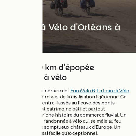
La Loire à Vélo d'Orléans à
Blois
Près de 60 km d'épopée
ligérienne à vélo
Commun avec l'itinéraire de l’
EuroVelo 6
,
La Loire à Vélo
chemine dans le creuset de la civilisation ligérienne. Ce
sont des villages entre-lassés au fleuve, des ponts
tendus, un élégant patrimoine bâti, et partout
l’empreinte de la riche histoire du commerce fluvial. Un
paradis pour une randonnée à vélo qui se mêle au feu
d’artifice des plus somptueux châteaux d’Europe. Un
parcours vélo aussi facile qu’exceptionnel.