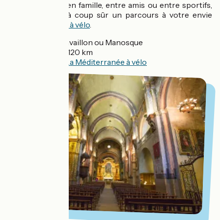
que vous soyez en famille, entre amis ou entre sportifs,
vous trouverez à coup sûr un parcours à votre envie
dans
Le Luberon à vélo
.
Départ
: Cavaillon ou Manosque
Distance
: 120 km
Balisage
:
La Méditerranée à vélo