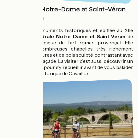
Cathédrale Notre-Dame et Saint-Véran
de Cavaillon
Classée aux monuments historiques et édifiée au XIIe
siècle, la
Cathédrale Notre-Dame et Saint-Véran
de
Cavaillon est typique de l’art roman provençal. Elle
présente de nombreuses chapelles très richement
décorées de dorures et de bois sculpté, contrastant avec
l’austérité de sa façade. La visiter c’est aussi découvrir un
très beau cloître pour s’y recueillir avant de vous balader
dans le centre historique de Cavaillon.