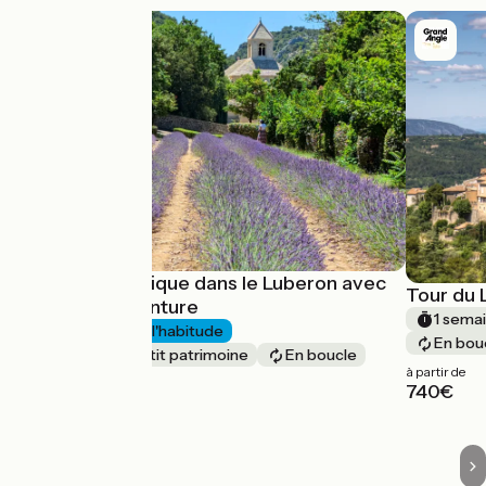
À vélo électrique dans le Luberon avec
Tour du 
Terres d'Aventure
1 semai
4 jours
J'ai l'habitude
En bou
Nature & petit patrimoine
En boucle
à partir de
à partir de
740€
430€