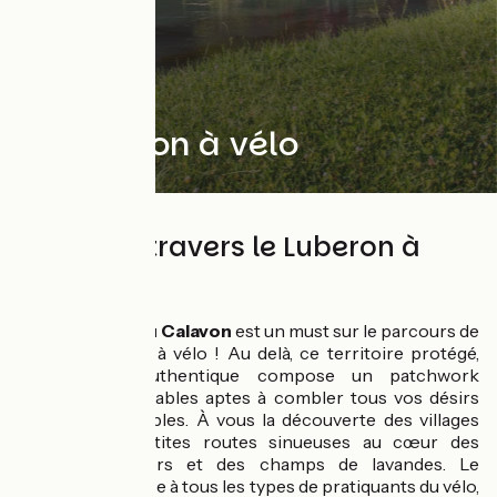
Le Luberon à vélo
120 km à travers le Luberon à
vélo
La voie verte du Calavon
est un must sur le parcours de
la Méditerranée à vélo ! Au delà, ce territoire protégé,
précieux et authentique compose un patchwork
d’itinéraires cyclables aptes à combler tous vos désirs
d’évasions cyclables. À vous la découverte des villages
perchés, de petites routes sinueuses au cœur des
massifs forestiers et des champs de lavandes. Le
Luberon s’adresse à tous les types de pratiquants du vélo,