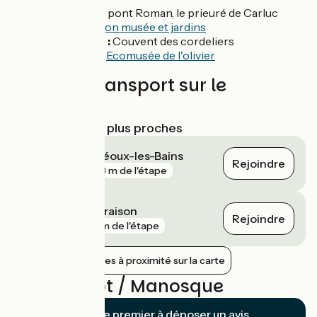
Céreste
: Le pont Roman, le prieuré de Carluc
Mane :
Salagon musée et jardins
Forcalquier :
Couvent des cordeliers
Manosque :
E
comusée de l'olivier
Trains et transport sur le
parcours
Gares SNCF les plus proches
Manosque - Gréoux-les-Bains
Rejoindre
gare
903 m de l'étape
La Brillanne - Oraison
Rejoindre
gare
4 km de l'étape
Afficher les gares à proximité sur la carte
Avis sur Apt / Manosque
Soyez le premier à déposer un avis.