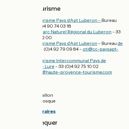
Offices de tourisme
Office de tourisme Pays d’Apt Luberon -
Bureau
d’Apt - 33 (0)4 90 74 03 18
Maison Du Parc Naturel Régional du Luberon
- 33
(0)4 90 04 42 00
Office de tourisme Pays d’Apt Luberon
- Bureau
de
Céreste
- 33 (0)4 92 79 09 84 -
oti@cc-paysapt-
luberon.fr
Office de tourisme Intercommunal Pays de
Forcalquier - Lure
- 33 (0)4 92 75 10 02
-
bienvenue@haute-provence-tourisme.com
Gares SNCF
Gare de Cavaillon
Gare de Manosque
Consulter les horaires
A ne pas manquer