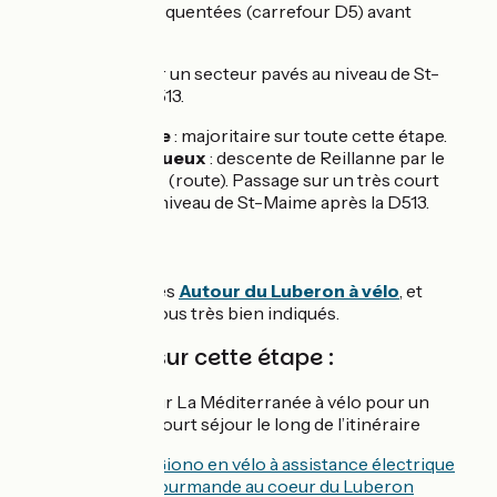
des routes peu fréquentées (carrefour D5) avant
Dauphin.
Court passage sur un secteur pavés au niveau de St-
Maime après la D513.
Revêtement lisse
: majoritaire sur toute cette étape.
Revêtement rugueux
: descente de Reillanne par le
chemin du Largue (route). Passage sur un très court
secteur pavés au niveau de St-Maime après la D513.
Liaisons
Itinéraires jalonnés
Autour du Luberon à vélo
, et
boucles locales, tous très bien indiqués.
Inspirations sur cette étape :
Echappez-vous sur La Méditerranée à vélo pour un
week-end ou un court séjour le long de l’itinéraire
Au pays de Giono en vélo à assistance électrique
Echappée gourmande au coeur du Luberon