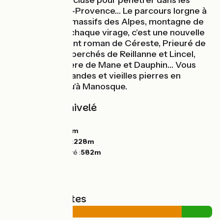
s’éloigne du Vaucluse pour pénétrer dans les
Alpes de Haute-Provence… Le parcours lorgne à
présent sur les massifs des Alpes, montagne de
Lure en tête. A chaque virage, c'est une nouvelle
découverte : Pont roman de Céreste, Prieuré de
Carluc, villages perchés de Reillanne et Lincel,
cités de caractère de Mane et Dauphin… Vous
roulez entre lavandes et vieilles pierres en
continuum jusqu'à Manosque.
Pentes et dénivelé
Montées :
776m
Descentes :
699m
Point le plus bas :
228m
Point le plus élevé :
582m
Types de routes