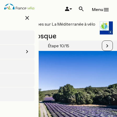
Aller
au
Menu
contenu
close
principal
Toutes les étapes sur La Méditerranée à vélo
/ EuroVelo 8
Apt / Manosque
Étape 10/15