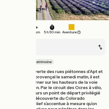
83 km
5 h 50 min
Aventure
Apt
Manosque
Nature & petit patrimoine
Après la découverte des rues piétonnes d’Apt et
de son marché provençal le samedi matin, il est
temps de retourner sur les hauteurs de la voie
verte du Calavon. Par le circuit des Ocres à vélo,
Apt est par ailleurs un point de départ privilégié
pour partir à la découverte du Colorado
provençal. Le relief s’accentue à mesure qu’on