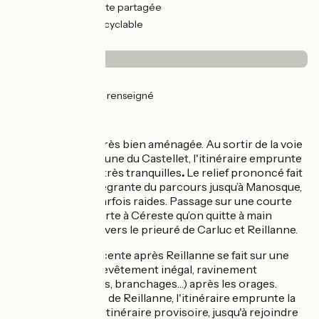
70km
(85%) Route partagée
13km
(15%) Voie cyclable
Revêtement
18km
(22%) Lisse
65km
(78%) Non renseigné
L’itinéraire
La voie verte est très bien aménagée. Au sortir de la voie
verte sur la commune du Castellet, l'itinéraire emprunte
de petites routes très tranquilles
.
Le relief prononcé fait
ensuite partie intégrante du parcours jusqu’à Manosque,
plusieurs côtes parfois raides. Passage sur une courte
section en voie verte à Céreste qu’on quitte à main
gauche pour aller vers le prieuré de Carluc et Reillanne.
Prudence
, la descente après Reillanne se fait sur une
route étroite, au revêtement inégal, ravinement
important (pierres, branchages…) après les orages.
Après la descente de Reillanne, l'itinéraire emprunte la
D4100 sur 5 km d’itinéraire provisoire, jusqu'à rejoindre