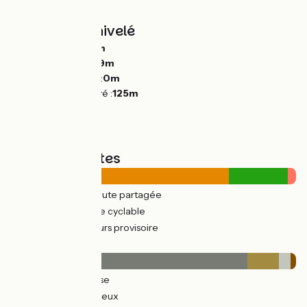
d'
habitués
.
Pentes et dénivelé
Montées :
2610m
Descentes :
2639m
Point le plus bas :
0m
Point le plus élevé :
125m
Types de routes
464km
(78%) Route partagée
126km
(21%) Voie cyclable
11km
(3%) Parcours provisoire
Revêtement
491km
(83%) Lisse
68km
(11%) Rugueux