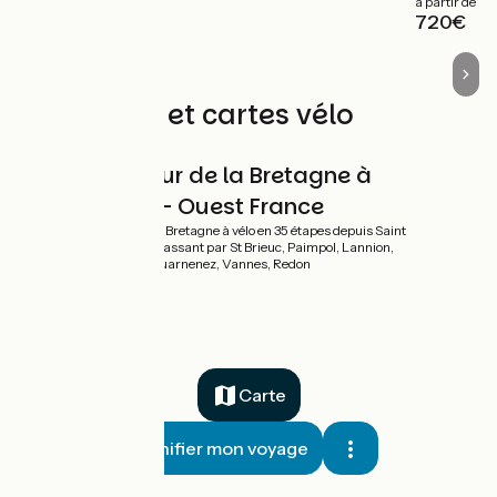
à partir de
985€
720€
Les guides et cartes vélo
Le Tour de la Bretagne à
Vélo - Ouest France
Tour de la Bretagne à vélo en 35 étapes depuis Saint
Malo en passant par St Brieuc, Paimpol, Lannion,
Brest, Douarnenez, Vannes, Redon
Carte
Planifier mon voyage