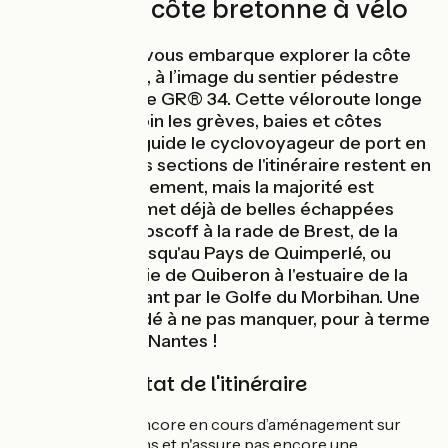
Au fil de la côte bretonne à vélo
« La Littorale », vous embarque explorer la côte
bretonne à vélo, à l’image du sentier pédestre
des douaniers, le GR® 34. Cette véloroute longe
de près ou de loin les grèves, baies et côtes
déchiquetées, guide le cyclovoyageur de port en
plage. Certaines sections de l'itinéraire restent en
cours d'aménagement, mais la majorité est
finalisée et permet déjà de belles échappées
cyclables : de Roscoff à la rade de Brest, de la
Pointe du Raz jusqu'au Pays de Quimperlé, ou
encore de la Baie de Quiberon à l'estuaire de la
Vilaine, en passant par le Golfe du Morbihan. Une
bouffée d’air iodé à ne pas manquer, pour à terme
relier Roscoff à Nantes !
Balisage et état de l'itinéraire
La Littorale, est encore en cours d’aménagement sur
certaines tronçons et n'assure pas encore une