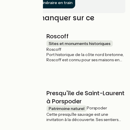
Rejoindre l’itinéraire en train
À ne pas manquer sur ce
parcours
Roscoff
Sites et monuments historiques
Roscoff
Port historique de la côte nord bretonne,
Roscoff est connu pour ses maisons en
granit, son activité maritime et ses jardins
exotiques. Ce village charmant a
également été un point de départ pour
les échanges commerciaux avec la
Grande-Bretagne, comme en témoigne
la maison des Johnnies. Les cyclistes
Presqu'île de Saint-Laurent
apprécieront les ruelles paisibles et les
à Porspoder
nombreux cafés pour une pause
gourmande. Son port de pêche actif
Porspoder
Patrimoine naturel
ajoute une touche authentique à la visite.
Cette presqu’île sauvage est une
invitation à la découverte. Ses sentiers
côtiers piétons permettent d’explorer un