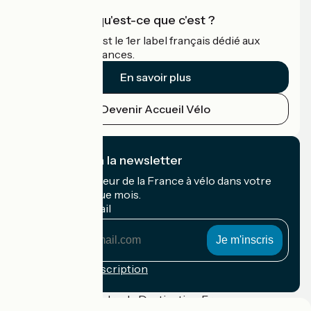
Accueil Vélo qu'est-ce que c'est ?
Accueil Vélo c'est le 1er label français dédié aux
cyclistes en vacances.
En savoir plus
Devenir Accueil Vélo
Je m'abonne à la newsletter
Recevez le meilleur de la France à vélo dans votre
boîte mail chaque mois.
Mon adresse mail
Mon
adresse
mail
Conditions d'inscription
Financé dans le cadre de Destination France