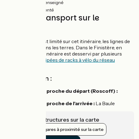
21km
(4%) Non renseigné
11km
(2%) Accidenté
Trains et transport sur le
parcours
L'accès en train est limité sur cet itinéraire, les lignes de
train étant plus dans les terres. Dans le Finistère, en
saison estivale, l’itinéraire est desservi par plusieurs
lignes de cars équipées de racks à vélo du réseau
BreizhGo.
Accès en train :
Gare la plus proche du départ (Roscoff) :
Morlaix
Gare la plus proche de l'arrivée :
La Baule
Voir les infrastructures sur la carte
Afficher les gares à proximité sur la carte