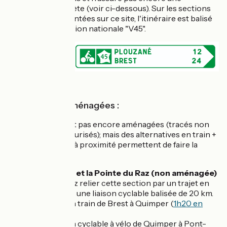
continuité complète (voir ci-dessous). Sur les sections
ouvertes et présentées sur ce site, l'itinéraire est balisé
sous la numérotation nationale "V45".
Sections non aménagées :
2 sections ne sont pas encore aménagées (tracés non
balisés et non sécurisés); mais des alternatives en train +
vélo via des gares à proximité permettent de faire la
jonction :
Entre Brest et la Pointe du Raz (non aménagée)
:
vous pouvez relier cette section par un trajet en
train puis via une liaison cyclable balisée de 20 km.
Liaison train de Brest à Quimper (
1h20 en
TER
)
Liaison cyclable à vélo de Quimper à Pont-