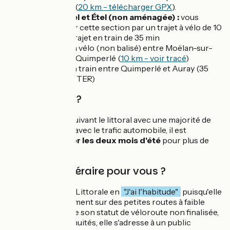
l'Abbé (
20 km - télécharger GPX
).
Entre Guidel et Étel (non aménagée) :
vous
pouvez relier cette section par un trajet à vélo de 10
km puis un trajet en train de 35 min
Trajet à vélo (non balisé) entre Moëlan-sur-
Mer et Quimperlé (
10 km - voir tracé
)
Liaison train entre Quimperlé et Auray (35
min en TER)
Quand partir ?
Cette véloroute suivant le littoral avec une majorité de
routes partagées avec le trafic automobile, il est
préférable d'
éviter les deux mois d'été
pour plus de
tranquillité.
Est-ce un itinéraire pour vous ?
Nous classons La Littorale en
"J'ai l'habitude"
puisqu'elle
évolue principalement sur des petites routes à faible
trafic. Au regard de son statut de véloroute non finalisée,
avec ses discontinuités, elle s'adresse à un public