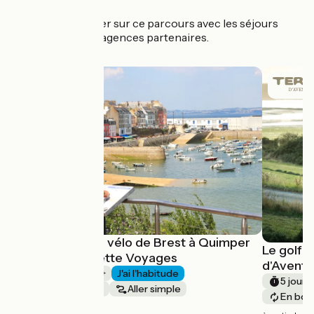
Partez l'esprit léger sur ce parcours avec les séjours
organisés de nos agences partenaires.
La Bretagne à vélo de Brest à Quimper
Le golfe
avec Abicyclette Voyages
d'Aventu
1 semaine et +
J'ai l'habitude
5 jours
Bords de mer
Aller simple
En bou
à partir de