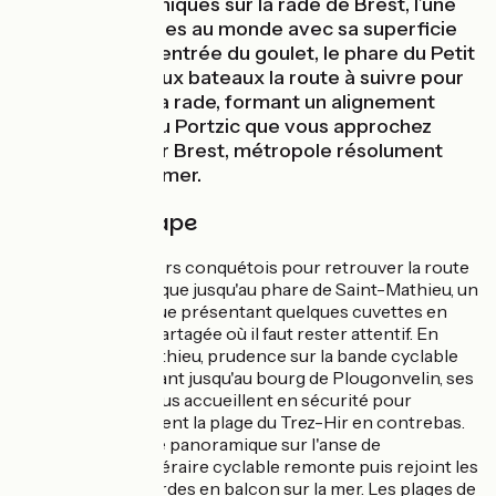
panoramas scéniques sur la rade de Brest, l’une
des plus étendues au monde avec sa superficie
de 180 km2. À l’entrée du goulet, le phare du Petit
Minou indique aux bateaux la route à suivre pour
pénétrer dans la rade, formant un alignement
avec le phare du Portzic que vous approchez
avant de gagner Brest, métropole résolument
tournée vers la mer.
Détail de l'étape
Quittez les quartiers conquétois pour retrouver la route
côtière panoramique jusqu'au phare de Saint-Mathieu, un
passage magnifique présentant quelques cuvettes en
virage sur route partagée où il faut rester attentif. En
quittant Saint-Mathieu, prudence sur la bande cyclable
en faux plat montant jusqu'au bourg de Plougonvelin, ses
rues à 30 km/h vous accueillent en sécurité pour
rejoindre calmement la plage du Trez-Hir en contrebas.
Après l'intermède panoramique sur l'anse de
Bertheaume, l'itinéraire cyclable remonte puis rejoint les
routes campagnardes en balcon sur la mer. Les plages de