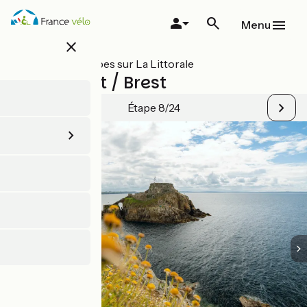
Aller
au
Menu
contenu
close
principal
Toutes les étapes sur La Littorale
Le Conquet / Brest
Étape 8/24