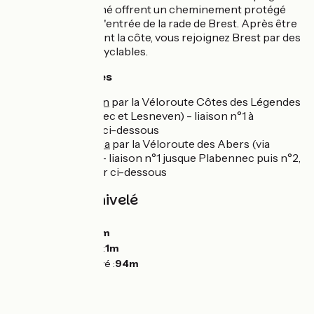
Locmaria-Plouzané offrent un cheminement protégé
panoramique sur l'entrée de la rade de Brest. Après être
remonté en quittant la côte, vous rejoignez Brest par des
pistes et bandes cyclables.
Liaisons cyclables
Vers Goulven
par la Véloroute Côtes des Légendes
(via Plabennec et Lesneven) - liaison n°1 à
télécharger ci-dessous
Vers Landeda
par la Véloroute des Abers (via
Plabennec) - liaison n°1 jusque Plabennec puis n°2,
à télécharger ci-dessous
Pentes et dénivelé
Montées :
231m
Descentes :
236m
Point le plus bas :
1m
Point le plus élevé :
94m