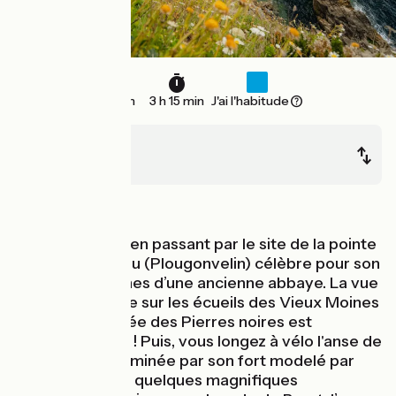
33 km
3 h 15 min
J'ai l'habitude
Le Conquet
Brest
Bords de mer
Direction Brest en passant par le site de la pointe
de Saint-Mathieu (Plougonvelin) célèbre pour son
phare et les ruines d’une ancienne abbaye. La vue
du haut du phare sur les écueils des Vieux Moines
et de la Chaussée des Pierres noires est
époustouflante ! Puis, vous longez à vélo l'anse de
Bertheaume dominée par son fort modelé par
Vauban. Ensuite quelques magnifiques