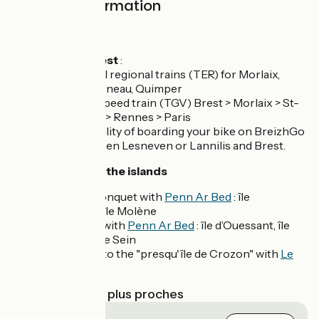
Practical information
Transports
Gare de Brest
:
Several regional trains (TER) for Morlaix,
Landerneau, Quimper
High-speed train (TGV) Brest > Morlaix > St-
Brieuc > Rennes > Paris
Bus
: possibility of boarding your bike on BreizhGo
buses between Lesneven or Lannilis and Brest.
Maritime links to the islands
From the Conquet with
Penn Ar Bed
: île
d’Ouessant, île Molène
From Brest with
Penn Ar Bed
: île d’Ouessant, île
Molène, île de Sein
From Brest to the "presqu'île de Crozon" with
Le
Brestoâ
Gares SNCF les plus proches