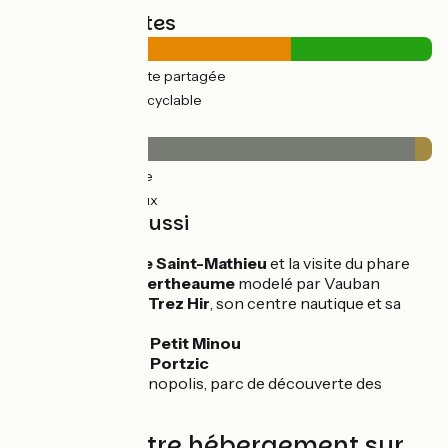
Types de routes
22km
(66%) Route partagée
11km
(34%) Voie cyclable
Revêtement
32km
(96%) Lisse
1km
(4%) Rugueux
À découvrir aussi
La
pointe de Saint-Mathieu
et la visite du phare
Le
fort de Bertheaume
modelé par Vauban
La
plage du Trez Hir
, son centre nautique et sa
piscine
Le
phare du Petit Minou
Le
phare du Portzic
Brest
: Océanopolis, parc de découverte des
océans
Trouvez votre hébergement sur