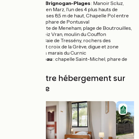
Plounéour-Brignogan-Plages
: Manoir Scluz,
Menhir de Men Marz, l'un des 4 plus hauts de
France avec ses 8,5 m de haut, Chapelle Pol entre
les rochers, phare de Pontusval
Kerlouan
: site de Meneham, plage de Boutrouilles,
pointe de Neiz Vran, moulin du Couffon
Guissény
: Baie de Tressény, rochers des
Barrachou et croix de la Grève, digue et zone
naturelle des marais du Curnic
Plouguerneau
: chapelle Saint-Michel, phare de
l'île vierge
Trouvez votre hébergement sur
cette étape