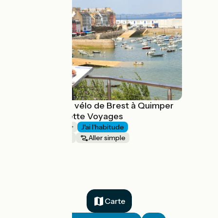
La Bretagne à vélo de Brest à Quimper
avec Abicyclette Voyages
1 semaine et +
J'ai l'habitude
Bords de mer
Aller simple
à partir de
985€
Carte