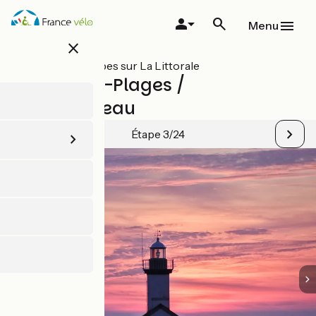
Aller
au
Menu
contenu
close
principal
Toutes les étapes sur La Littorale
Brignogan-Plages /
Plouguerneau
Étape 3/24