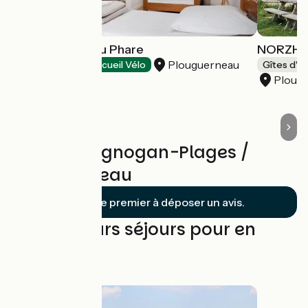
Les Pingouins du Phare
NORZH - 
Plouguerneau
Gîtes d'étape
Accueil Vélo
Gîtes d'é
Ploug
Avis sur Brignogan-Plages /
Plouguerneau
Soyez le premier à déposer un avis.
Les meilleurs séjours pour en
profiter