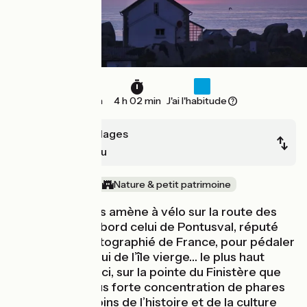
43 km
4 h 02 min
J'ai l'habitude
Brignogan-Plages
Plouguerneau
Bords de mer
Nature & petit patrimoine
La Littorale vous amène à vélo sur la route des
phares avec d’abord celui de Pontusval, réputé
être le plus photographié de France, pour pédaler
ensuite vers celui de l’île vierge… le plus haut
d’Europe. C’est ici, sur la pointe du Finistère que
l’on trouve la plus forte concentration de phares
au monde, témoins de l’histoire et de la culture