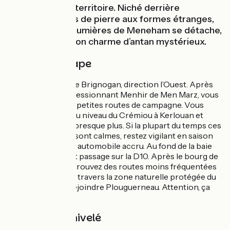
maritime de ce territoire. Niché derrière
d’énormes blocs de pierre aux formes étranges,
le village de chaumières de Meneham se détache,
gardant intact son charme d’antan mystérieux.
Détail de l'étape
Quittez le bourg de Brignogan, direction l’Ouest. Après
avoir croisé l’impressionnant Menhir de Men Marz, vous
continuez sur des petites routes de campagne. Vous
rejoignez la côte au niveau du Crémiou à Kerlouan et
vous ne la quittez presque plus. Si la plupart du temps ces
routes partagées sont calmes, restez vigilant en saison
en raison du trafic automobile accru. Au fond de la baie
de Tresseny, court passage sur la D10. Après le bourg de
Guissény, vous retrouvez des routes moins fréquentées
qui vous mènent à travers la zone naturelle protégée du
Curnic avant de rejoindre Plouguerneau. Attention, ça
monte !
Pentes et dénivelé