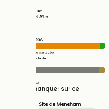
Montées :
94m
Descentes :
62m
Point le plus bas :
0m
Point le plus élevé :
59m
Types de routes
41km
(95%) Route partagée
2km
(5%) Voie cyclable
Revêtement
41km
(94%) Lisse
3km
(6%) Rugueux
À ne pas manquer sur ce
parcours
Site de Meneham