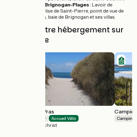
Plounéour-Brignogan-Plages
: Lavoir de
Tréanton, église de Saint-Pierre, point de vue de
Beg ar Groas, baie de Brignogan et ses villas.
Trouvez votre hébergement sur
cette étape
Camping Odé-Vras
Camping
Campings
Accueil Vélo
Camping
Plounévez-Lochrist