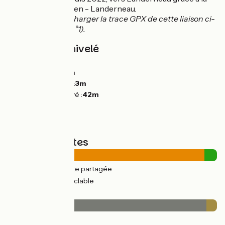
Véloroute Lesneven - Landerneau.
Vous pouvez télécharger la trace GPX de cette liaison ci-
dessous (Liaison n°1).
Pentes et dénivelé
Montées :
105m
Descentes :
94m
Point le plus bas :
3m
Point le plus élevé :
42m
Types de routes
21km
(94%) Route partagée
1km
(6%) Voie cyclable
Revêtement
21km
(95%) Lisse