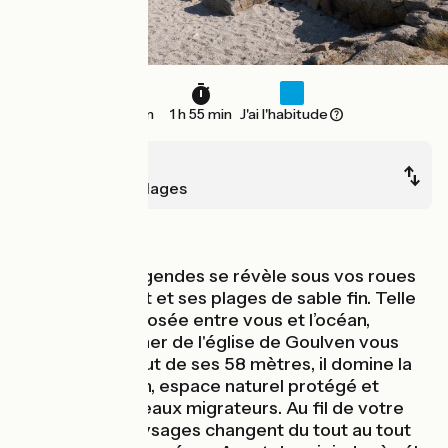
22 km
1 h 55 min
J'ai l'habitude
Plouescat
Brignogan-Plages
Bords de mer
La Côte des Légendes se révèle sous vos roues
après Plouescat et ses plages de sable fin. Telle
une sentinelle posée entre vous et l’océan,
l'imposant clocher de l'église de Goulven vous
accueille. Du haut de ses 58 mètres, il domine la
baie de Goulven, espace naturel protégé et
paradis des oiseaux migrateurs. Au fil de votre
pédalée, les paysages changent du tout au tout