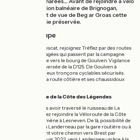
au rythme des marées… Avant de rejoindre à vélo
la coquette station balnéaire de Brignogan,
admirez du point de vue de Beg ar Groas cette
remarquable baie préservée.
Détail de l'étape
Du bourg de Plouescat, rejoignez Tréflez par des routes
communales partagées qui passent par la campagne.
Descendez ensuite vers le bourg de Goulven. Vigilance
au niveau de la traversée de la D125. De Goulven à
Plounéour, nombreux tronçons cyclables sécurisés.
Enfin, empruntez la route côtière et ses chaussidoux
jusqu'à Brignogan.
Liaison Véloroute de la Côte des Légendes
Tout de suite après avoir traversé le ruisseau de La
Flèche, vous pouvez rejoindre la Véloroute de la Côte
des Légendes qui mène à Lesneven. De là, possibilité de
rejoindre Brest ou Landerneau par la gare routière ou à
vélo en poursuivant votre chemin vers Brest par
Plabennec ou depuis 2022, vers Landerneau grâce à la