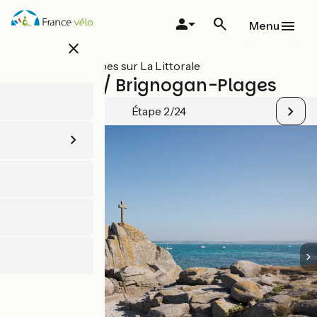
Aller
au
Menu
contenu
close
principal
Toutes les étapes sur La Littorale
Plouescat / Brignogan-Plages
Étape 2/24