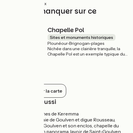
1km
(5%) Rugueux
À ne pas manquer sur ce
parcours
Chapelle Pol
Sites et monuments historiques
Plounéour-Brignogan-plages
Nichée dans une clairière tranquille, la
Chapelle Pol est un exemple typique du
petit patrimoine religieux breton. Ses
murs en granit et son toit en ardoise
évoquent une simplicité rustique, tandis
que l’intérieur abrite des éléments
sculptés remarquables. Accessible
directement depuis La Littorale, ce site
Tout afficher sur la carte
respire une sérénité rare et se prête
parfaitement à une petite pause pour se
À découvrir aussi
dégourdir les jambes ou un encas !
Tréflez
: Dunes de Keremma
Goulven
: Baie de Goulven et digue Rousseau,
église Saint-Goulven et son enclos, chapelle du
Pénity et son panorama, lavoir de Saint-Goulven.