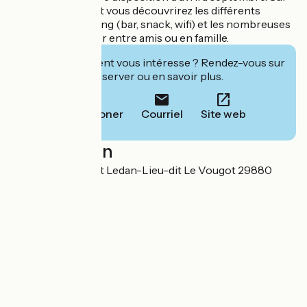
notre site internet vous découvrirez les différents
services du camping (bar, snack, wifi) et les nombreuses
activités à partager entre amis ou en famille.
Cet établissement vous intéresse ? Rendez-vous sur
leur site pour réserver ou en savoir plus.
Téléphoner
Courriel
Site web
Localisation
1037 route de Prat Ledan-Lieu-dit Le Vougot 29880
Plouguerneau