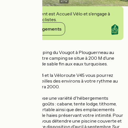
2
/
12
Cet établissement est Accueil Vélo et s'engage à
accueillir des cyclistes.
Voir ses engagements
Détails
Bienvenue au camping du Vougot à Plouguerneau au
pays des abers notre camping se situe à 200 M d'une
magnifique plage de sable fin aux eaux turquoises.
Bordé par le GR 34 et la Véloroute V45 vous pourrez
explorer les merveilles des environs à votre rythme au
cœur du site Natura 2000.
Le camping propose une variété d'hébergements
adaptés à tous les goûts : cabane, tente lodge, tithome,
mobilhome confortable ainsi que des emplacements
spacieux bordés de haies préservant votre intimité. Pour
vous rafraîchir et vous détendre une piscine couverte et
chauffée est à votre disposition d'avril à septembre. Sur