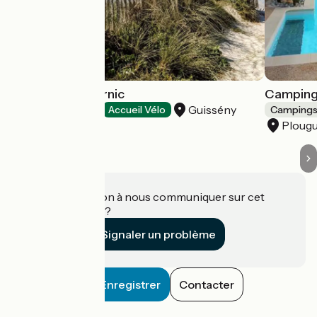
Camping du Curnic
Camping
Guissény
Campings
Accueil Vélo
Camping
Ploug
Une information à nous communiquer sur cet
établissement ?
Signaler un problème
Enregistrer
Contacter