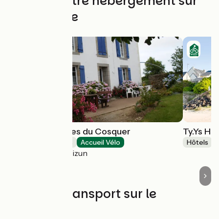
Trouvez votre hébergement sur
cette étape
Chambre d'Hôtes du Cosquer
Ty.Ys Hô
Chambres d'Hôtes
Accueil Vélo
Hôtels
Beuzec-Cap-Sizun
Trains et transport sur le
parcours