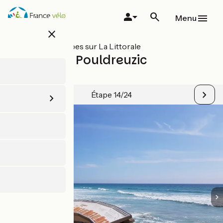
Aller
au
Menu
contenu
close
principal
Toutes les étapes sur La Littorale
Audierne / Pouldreuzic
(Penhors)
Étape 14/24