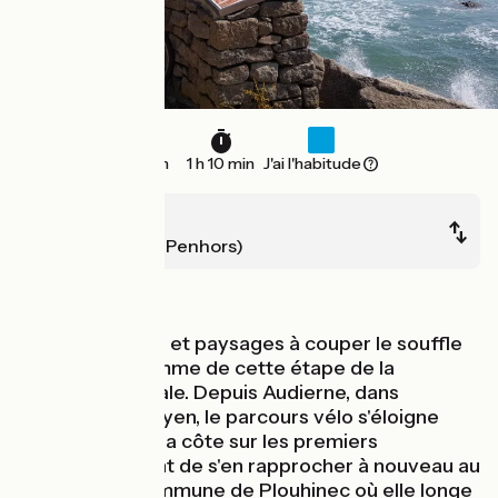
18 km
1 h 10 min
J'ai l'habitude
Audierne
Pouldreuzic (Penhors)
Bords de mer
Nature sauvage et paysages à couper le souffle
sont au programme de cette étape de la
véloroute littorale. Depuis Audierne, dans
l'estuaire du Goyen, le parcours vélo s'éloigne
légèrement de la côte sur les premiers
kilomètres avant de s'en rapprocher à nouveau au
niveau de la commune de Plouhinec où elle longe