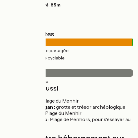
Point le plus élevé :
85m
Types de routes
18km
(99%) Route partagée
0.25km
(1%) Voie cyclable
Revêtement
18km
(100%) Lisse
À découvrir aussi
Plozévet :
Plage du Menhir
Menez Drégan :
grotte et trésor archéologique
Landudec
: Plage du Menhir
Pouldreuzic
: Plage de Penhors, pour s'essayer au
surf