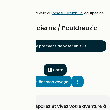
Car + Vélo
Lignes service car+vélo du
réseau BreizhGo
équipée de
racks à vélo.
Avis sur Audierne / Pouldreuzic
(Penhors)
Soyez le premier à déposer un avis.
Carte
Planifier mon voyage
Choisissez, préparez et vivez votre aventure à