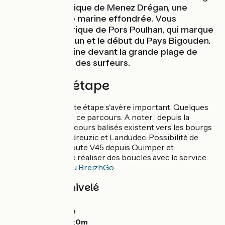
le site préhistorique de Menez Drégan, une
ancienne grotte marine effondrée. Vous
contournez la crique de Pors Poulhan, qui marque
la fin du Cap Sizun et le début du Pays Bigouden.
L'étape se termine devant la grande plage de
Penhors, prisée des surfeurs.
Détail de l'étape
Le dénivelé de cette étape s'avère important. Quelques
côtes difficiles sur ce parcours. A noter : depuis la
véloroute, des parcours balisés existent vers les bourgs
de Plozévet, Pouldreuzic et Landudec. Possibilité de
rejoindre la véloroute V45 depuis Quimper et
Douarnenez ou de réaliser des boucles avec le service
car+vélo du réseau BreizhGo
.
Pentes et dénivelé
Montées :
121m
Descentes :
117m
Point le plus bas :
0m