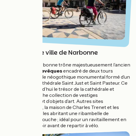
Majestueuse ville de Narbonne
Au centre de Narbonne trône majestueusement l’ancien
Palais des Archevêques
encadré de deux tours
carrées, ensemble néogothique monumental formé d’un
cloître et de la cathédrale Saint Just et Saint Pasteur. Ce
lieu abrite aujourd’hui le trésor de la cathédrale et
regroupe une riche collection de vestiges
archéologiques et d’objets d’art. Autres sites
incontournables, la maison de Charles Trenet et les
somptueuses halles abritant une ribambelle de
commerces de bouche ; idéal pour un ravitaillement en
produits du terroir avant de repartir à vélo.