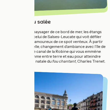
Etangs d'eau salée
Caractéristique paysager de ce bord de mer, les étangs
d’eau salée dont celui de Salses-Leucate qui voit défiler
les kite-surfeurs amoureux de ce spot venteux. À partir
de Port La Nouvelle, changement d’ambiance avec l’île de
Sainte-Lucie et le canal de la Robine qui vous emmène
glisser sur un isthme entre terre et eau pour atteindre
Narbonne, la ville natale du
fou chantant
, Charles Trenet.
Y'a de la joie
!