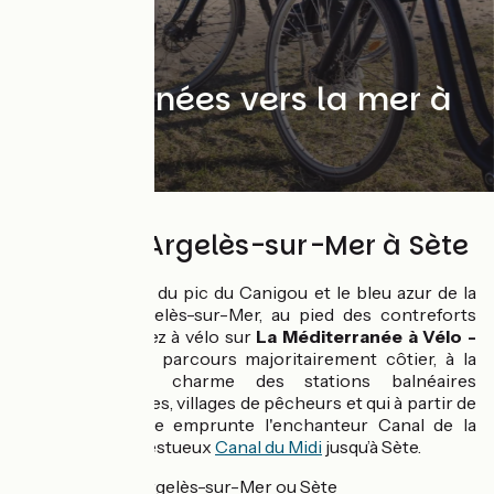
Des Pyrénées vers la mer à
vélo
200 km d'Argelès-sur-Mer à Sète
Entre les neiges du pic du Canigou et le bleu azur de la
mer, depuis Argelès-sur-Mer, au pied des contreforts
pyrénéens, partez à vélo sur
La Méditerranée à Vélo -
EuroVelo 8
. Un parcours majoritairement côtier, à la
découverte du charme des stations balnéaires
méditerranéennes, villages de pêcheurs et qui à partir de
Port-La Nouvelle emprunte l'enchanteur Canal de la
Robine et le majestueux
Canal du Midi
jusqu’à Sète.
Départ :
Argelès-sur-Mer ou Sète