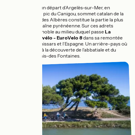
En préambule à un départ d’Argelès-sur-Mer, en
regardant vers le pic du Canigou, sommet catalan de la
région, le massif des Albères constitue la partie la plus
orientale de la chaîne pyrénéenne. Sur ces adrets
s’épanouit un vignoble au milieu duquel passe
La
Méditerranée à vélo - EuroVelo 8
dans sa remontée
vers le col du Panissars et l’Espagne. Un arrière-pays où
il fera bon flâner à la découverte de l’abbatiale et du
cloître de St-Genis-des Fontaines.