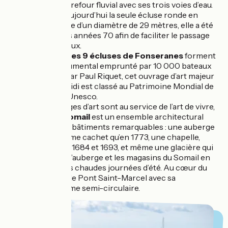
fois écluse et carrefour fluvial avec ses trois voies d’eau.
Elle est encore aujourd’hui la seule écluse ronde en
France. À l’origine d’un diamètre de 29 mètres, elle a été
agrandie dans les années 70 afin de faciliter le passage
des grands bateaux.
Près de Béziers,
les 9 écluses de Fonseranes
forment
un escalier monumental emprunté par 10 000 bateaux
par an. Imaginé par Paul Riquet, cet ouvrage d’art majeur
sur le Canal du Midi est classé au Patrimoine Mondial de
l’Humanité par l’Unesco.
Quand les ouvrages d’art sont au service de l’art de vivre,
le hameau du Somail
est un ensemble architectural
comprenant des bâtiments remarquables : une auberge
qui a gardé le même cachet qu’en 1773, une chapelle,
construite entre 1684 et 1693, et même une glacière qui
approvisionnait l’auberge et les magasins du Somail en
glace pendant les chaudes journées d’été. Au cœur du
village se trouve le Pont Saint-Marcel avec sa
remarquable forme semi-circulaire.