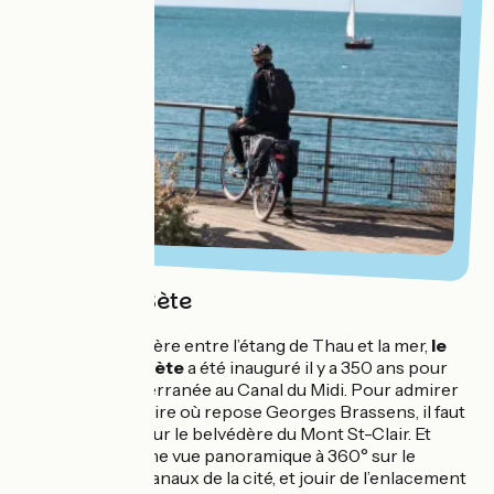
Vue 360° à Sète
Presqu’île singulière entre l’étang de Thau et la mer,
le
grand port de Sète
a été inauguré il y a 350 ans pour
lier la mer Méditerranée au Canal du Midi. Pour admirer
cette ville portuaire où repose Georges Brassens, il faut
monter à 183 m sur le belvédère du Mont St-Clair. Et
profiter ainsi d’une vue panoramique à 360° sur le
quadrillage des canaux de la cité, et jouir de l’enlacement