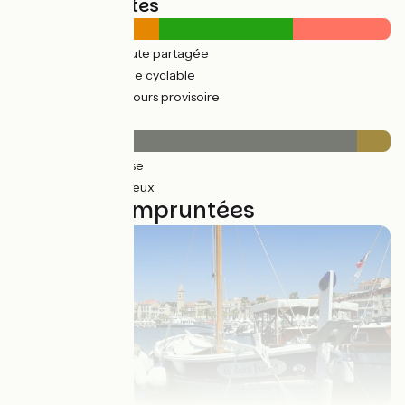
Types de routes
133km
(52%) Route partagée
124km
(48%) Voie cyclable
91km
(35%) Parcours provisoire
Revêtement
233km
(91%) Lisse
23km
(9%) Rugueux
6 étapes empruntées