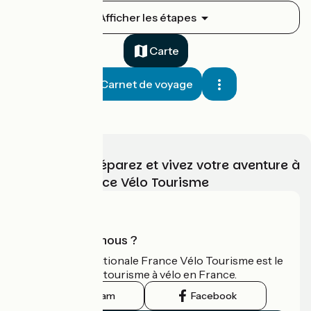
Sanary-sur-Mer / Hyères
Afficher les étapes
1
43 km
2 h 51 min
Je débute
1 / 5
Carte
Carnet de voyage
Choisissez, préparez et vivez votre aventure à
vélo avec France Vélo Tourisme
Hyères / Grimaud
2
51 km
3 h 22 min
J'ai l'habitude
3 / 5
Qui sommes-nous ?
L'association nationale France Vélo Tourisme est le
guide officiel du tourisme à vélo en France.
Instagram
Facebook