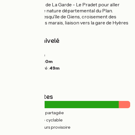
Balisage au niveau de La Garde - Le Pradet pour aller
découvrir l’Espace nature départemental du Plan.
Au niveau de la presqu’île de Giens, croisement des
routes du sel et des marais, liaison vers la gare de Hyères
et le centre ville
Pentes et dénivelé
Montées :
95m
Descentes :
89m
Point le plus bas :
0m
Point le plus élevé :
49m
Types de routes
9km
(21%) Route partagée
34km
(79%) Voie cyclable
4km
(10%) Parcours provisoire
Revêtement