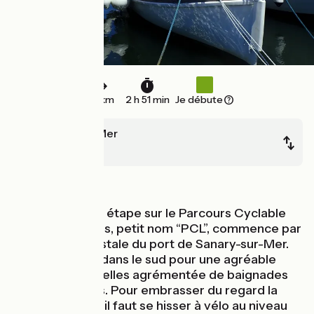
43 km
2 h 51 min
Je débute
Sanary-sur-Mer
Hyères
Bords de mer
Cette première étape sur le Parcours Cyclable
du Littoral Varois, petit nom “PCL”, commence par
la jolie carte postale du port de Sanary-sur-Mer.
Vous êtes bien dans le sud pour une agréable
partie de manivelles agrémentée de baignades
rafraîchissantes. Pour embrasser du regard la
rade de Toulon, il faut se hisser à vélo au niveau