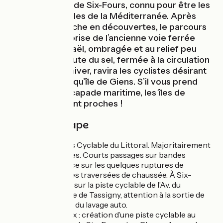
du fort militaire de Six-Fours, connu pour être les
yeux et les oreilles de la Méditerranée. Après
Toulon, étape riche en découvertes, le parcours
évolue sur l’emprise de l’ancienne voie ferrée
Toulon-St Raphaël, ombragée et au relief peu
prononcé. La route du sel, fermée à la circulation
automobile en hiver, ravira les cyclistes désirant
explorer la presqu’île de Giens. S’il vous prend
l’envie d’une escapade maritime, les îles de
Porquerolles sont proches !
Détail de l'étape
Suivre le Parcours Cyclable du Littoral. Majoritairement
sur pistes cyclables. Courts passages sur bandes
cyclables. Vigilance sur les quelques ruptures de
continuité avec des traversées de chaussée. À Six-
Fours-les-Plages, sur la piste cyclable de l’Av. du
Maréchal de Lattre de Tassigny, attention à la sortie de
voitures au niveau du lavage auto.
Secteur en travaux : création d’une piste cyclable au