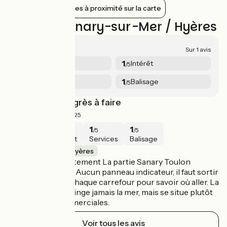
Afficher les gares à proximité sur la carte
Avis sur Sanary-sur-Mer / Hyères
1/5
Sur 1 avis
1
1
Sécurité
Intérêt
/5
/5
1
1
Services
Balisage
/5
/5
Encore des progrès à faire
1/5
eric ·
Juillet 2025
1
1
1
1
/5
/5
/5
/5
Sécurité
Intérêt
Services
Balisage
Sanary-sur-Mer / Hyères
Je deconseille fortement La partie Sanary Toulon
surtout en famille. Aucun panneau indicateur, il faut sortir
son téléphone à chaque carrefour pour savoir où aller. La
piste cyclable ne linge jamais la mer, mais se situe plutôt
ds les zones commerciales.
Voir tous les avis