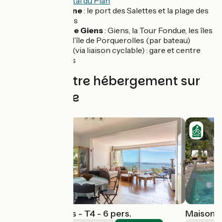
départemental du Plan
Carqueiranne
: le port des Salettes et la plage des
Pins penchés
Presqu'île de Giens
: Giens, la Tour Fondue, les îles
d’Hyères ou l’île de Porquerolles (par bateau)
À proximité (via liaison cyclable) : gare et centre
ville d’Hyères
Trouvez votre hébergement sur
cette étape
Maison l'Angélus - T4 - 6 pers.
Maison B