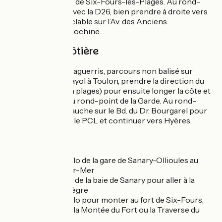
niveau de la mairie de Six-Fours-les-Plages. Au rond-
point de la D559 avec la D26, bien prendre à droite vers
Toulon la piste cyclable sur l’Av. des Anciens
combattants d’Indochine.
Alternative côtière
Pour les cyclistes aguerris, parcours non balisé sur
route : au stade Mayol à Toulon, prendre la direction du
Mourillon (Toulon plages) pour ensuite longer la côte et
ses plages jusqu’au rond-point de la Garde. Au rond-
point, tourner à gauche sur le Bd. du Dr. Bourgarel pour
retrouver ensuite le PCL et continuer vers Hyères.
Liaisons
Aucun balisage vélo de la gare de Sanary-Ollioules au
port de Sanary-sur-Mer
Balisage au niveau de la baie de Sanary pour aller à la
batterie du Cap Nègre
Aucun balisage vélo pour monter au fort de Six-Fours,
prendre à gauche la Montée du Fort ou la Traverse du
verger