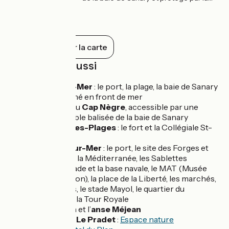
pointe du Bau Rouge, forme une halte
appréciable pour le voyageur à vélo. À
cela des raisons simples, un cadre
enchanteur avec un marché riche en
produits du terroir qui s'étale le long de
Tout afficher sur la carte
l'allée Estienne d'Orves, et un port de
pêche pittoresque où "les pointus"
À découvrir aussi
bigarrés rivalisent en colorimétrie avec le
ciel azur.
Sanary-sur-Mer
: le port, la plage, la baie de Sanary
et son marché en front de mer
La batterie du
Cap Nègre
, accessible par une
liaison cyclable balisée de la baie de Sanary
Six-Fours-les-Plages
: le fort et la Collégiale St-
Pierre
La Seyne-sur-Mer
: le port, le site des Forges et
chantiers de la Méditerranée, les Sablettes
Toulon
: la rade et la base navale, le MAT (Musée
d’Art de Toulon), la place de la Liberté, les marchés,
les fontaines, le stade Mayol, le quartier du
Mourillon et la Tour Royale
Le
Cap Brun
et l’
anse Méjean
La Garde
et
Le Pradet
:
Espace nature