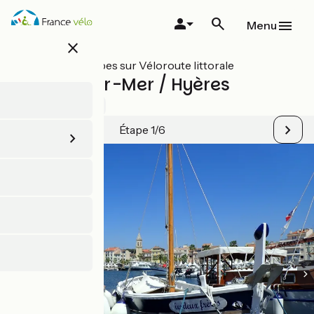
Aller
au
Menu
contenu
close
principal
Toutes les étapes sur Véloroute littorale
Sanary-sur-Mer / Hyères
1 / 5
Voir 1 avis
Étape 1/6