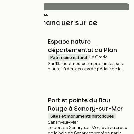
43km
(100%) Lisse
À ne pas manquer sur ce
parcours
Espace nature
départemental du Plan
La Garde
Patrimoine naturel
Sur 135 hectares, ce surprenant espace
naturel, à deux coups de pédale de la
Piste Cyclable du Littoral Varois, propose
la découverte d’innombrables richesses
paysagères et naturelles ; près de 200
espèces d’oiseaux, des plantes et des
insectes rares et protégés. Toutes ces
Port et pointe du Bau
richesses ne sont pas visibles au premier
coup d’œil. Il faudra composer avec les
Rouge à Sanary-sur-Mer
saisons, notamment pour avoir la chance
Sites et monuments historiques
d’observer les oiseaux migrateurs.
Sanary-sur-Mer
Le port de Sanary-sur-Mer, lové au creux
de la baie de Sanary et protégé par la