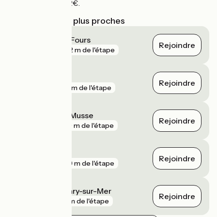
du trajet de 2€.
Gares SNCF les plus proches
La Seyne - Six-Fours
Rejoindre
gare
402 m de l'étape
Toulon
Rejoindre
gare
515 m de l'étape
Toulon Sainte-Musse
Rejoindre
gare
530 m de l'étape
La Garde
Rejoindre
gare
899 m de l'étape
Ollioules - Sanary-sur-Mer
Rejoindre
gare
2 km de l'étape