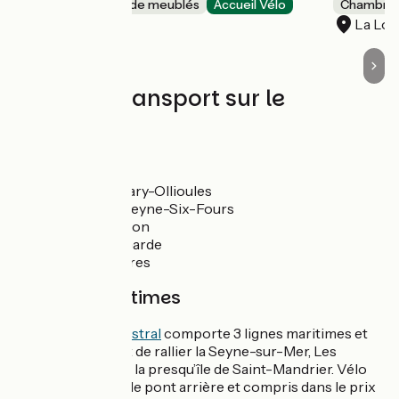
Gîtes et locations de meublés
Accueil Vélo
Chambres
Toulon
La Lo
Trains et transport sur le
parcours
SNCF
Gare de Sanary-Ollioules
Gare de La Seyne-Six-Fours
Gare de Toulon
Gare de La Garde
Gare de Hyères
Liaisons maritimes
Le
réseau Mistral
comporte 3 lignes maritimes et
vous permet de rallier la Seyne-sur-Mer, Les
Sablettes ou la presqu’île de Saint-Mandrier. Vélo
accepté sur le pont arrière et compris dans le prix