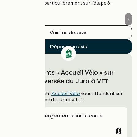
ni
plupart délirants, particulièrement sur l'étape 3.
Voir tous les avis
Déposer un avis
Hébergements « Accueil Vélo » sur
Grande Traversée du Jura à VTT
38
hébergements
Accueil Vélo
vous attendent sur
Grande Traversée du Jura à VTT !
Voir les hébergements sur la carte
Campings