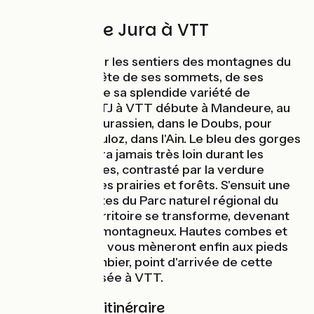
Découvrir le Jura à VTT
Élancez-vous sur les sentiers des montagnes du
Jura, à la conquête de ses sommets, de ses
panoramas et de sa splendide variété de
paysages. La GTJ à VTT débute à Mandeure, au
nord du massif jurassien, dans le Doubs, pour
rouler jusqu'à Culoz, dans l'Ain. Le bleu des gorges
du Doubs ne sera jamais très loin durant les
premières étapes, contrasté par la verdure
environnante des prairies et forêts. S'ensuit une
arrivée aux portes du Parc naturel régional du
Haut-Jura : le territoire se transforme, devenant
de plus en plus montagneux. Hautes combes et
grands espaces vous mèneront enfin aux pieds
du Grand Colombier, point d'arrivée de cette
sauvage traversée à VTT.
Balisage de l'itinéraire