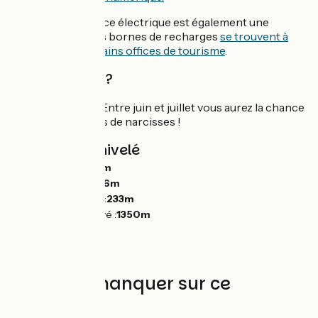
Le VTT à assistance électrique est également une
solution, plusieurs bornes de recharges
se trouvent à
l'intérieur de certains offices de tourisme
.
Quand partir ?
D'avril à octobre. Entre juin et juillet vous aurez la chance
de voir les champs de narcisses !
Pentes et dénivelé
Montées :
7889m
Descentes :
7986m
Point le plus bas :
233m
Point le plus élevé :
1350m
À ne pas manquer sur ce
parcours