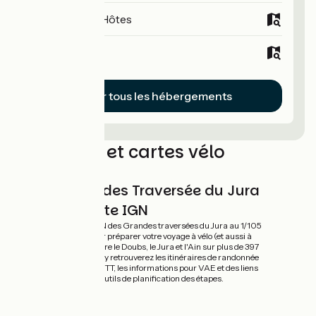
Chambres d'Hôtes
Hôtels
Voir tous les hébergements
Les guides et cartes vélo
Grandes Traversée du Jura
- Carte IGN
Carte IGN des Grandes traversées du Jura au 1/105
000 pour préparer votre voyage à vélo (et aussi à
pied !) entre le Doubs, le Jura et l'Ain sur plus de 397
km. Vous y retrouverez les itinéraires de randonnée
à vélo et VTT, les informations pour VAE et des liens
vers des outils de planification des étapes.