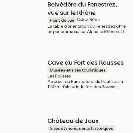
Belvédère du Fenestrez,
vue sur le Rhône
Culoz-Béon
Point de vue
La table d'orientation du Fenestrez offre
un panorama sur les Alpes, le Rhône et le
lac du Bourget.
Cave du Fort des Rousses
Musées et sites touristiques
Les Rousses
Au cœur du Parc naturel du Haut Jura à
1150 m d'altitude, le fort des Rousses
abrite plus de 100 000 meules de
Comté. Depuis 1997 Le Fort des Rousses,
deuxième forteresse de France, a été
aménagé en caves d’affinage. Ses
kilomètres de galeries souterraines
étaient conçues pour abriter 3500
Château de Joux
soldats.
Sites et monuments historiques