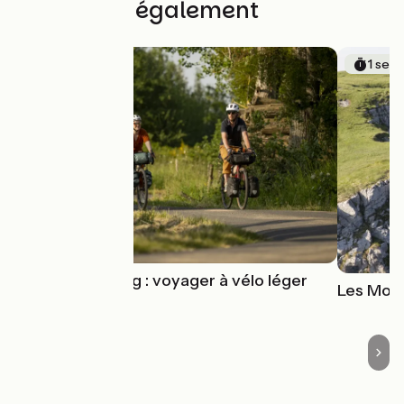
Découvrez également
1 sem
Le bikepacking : voyager à vélo léger
Les Mont