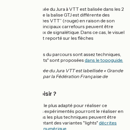
La Grande Traversée du Jura à VTT est balisée dans les 2
sens. La couleur de la balise GTJ est différente des
“Grandes Traversées VTT” (rouge) en raison de son
antériorité. Les principaux carrefours peuvent être
équipés de poteaux de signalétique. Dans ce cas, le visuel
de balisage GTJ est reporté sur les flèches
directionnelles.
Certaines sections du parcours sont assez techniques,
des variantes "lights" sont proposées
dans le topoguide.
La Grande Traversée du Jura VTT est labellisée « Grande
Traversée VTT® » par la Fédération Française de
Cyclisme.
Quel vélo choisir ?
Le VTT est le vélo le plus adapté pour réaliser ce
parcours. Les plus expérimentés pourront le réaliser en
Gravel
, les sections les plus techniques peuvent être
évitées en empruntant des variantes "lights"
décrites
dans le topoguide numérique.