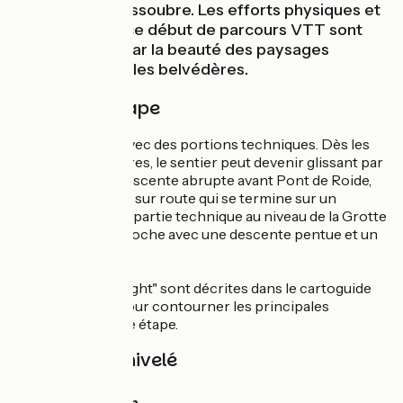
Doubs et du Dessoubre. Les efforts physiques et
techniques de ce début de parcours VTT sont
récompensés par la beauté des paysages
aperçus depuis les belvédères.
Détail de l'étape
Première étape avec des portions techniques. Dès les
premiers kilomètres, le sentier peut devenir glissant par
temps humide. Descente abrupte avant Pont de Roide,
puis belle montée sur route qui se termine sur un
chemin. Dernière partie technique au niveau de la Grotte
du château de la Roche avec une descente pentue et un
sentier technique.
3 portions "GTJ Light" sont décrites dans le cartoguide
de la GTJ à VTT pour contourner les principales
difficultés de cette étape.
Pentes et dénivelé
Montées :
806m
Descentes :
771m