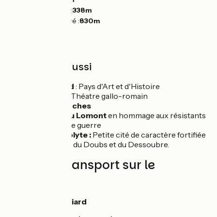
Point le plus bas :
338m
Point le plus élevé :
830m
À découvrir aussi
Montbéliard
: Pays d'Art et d'Histoire
Mandeure
: Théatre gallo-romain
Fort des Roches
Mémorial du Lomont
en hommage aux résistants
de la dernière guerre
Saint-Hippolyte :
Petite cité de caractère fortifiée
au confluent du Doubs et du Dessoubre.
Trains et transport sur le
parcours
Gare de Montbéliard