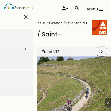
Aller
au
Menu
contenu
close
principal
Toutes les étapes sur Grande Traversée du
Jura à VTT
Mandeure / Saint-
Hyppolite
Étape 1/12