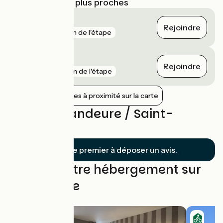
Gares SNCF les plus proches
Voujeaucourt
Rejoindre
gare
5 km de l'étape
Montbéliard
Rejoindre
gare
7 km de l'étape
Afficher les gares à proximité sur la carte
Avis sur Mandeure / Saint-
Hyppolite
Soyez le premier à déposer un avis.
Trouvez votre hébergement sur
cette étape