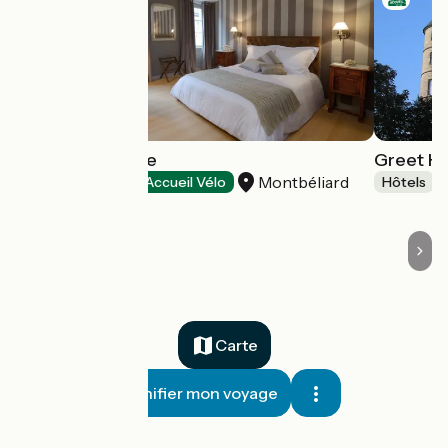
Hôtel La Balance
Greet Hô
Montbéliard
Hôtels
Accueil Vélo
Hôtels
Carte
Planifier mon voyage