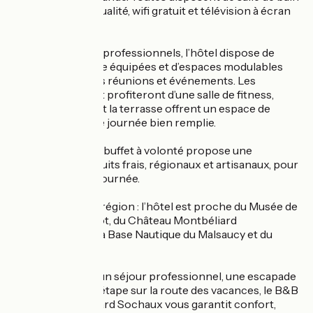
privée, literie de qualité, wifi gratuit et télévision à écran
plat.
Pour vos besoins professionnels, l’hôtel dispose de
salles de séminaire équipées et d’espaces modulables
pour accueillir vos réunions et événements. Les
amateurs de sport profiteront d’une salle de fitness,
tandis que le bar et la terrasse offrent un espace de
détente après une journée bien remplie.
Le petit-déjeuner buffet à volonté propose une
sélection de produits frais, régionaux et artisanaux, pour
bien démarrer la journée.
Découverte de la région : l’hôtel est proche du Musée de
l’Aventure Peugeot, du Château Montbéliard
Wurtemberg, de la Base Nautique du Malsaucy et du
Ballon d’Alsace.
Que ce soit pour un séjour professionnel, une escapade
en famille ou une étape sur la route des vacances, le B&B
HOTEL Montbéliard Sochaux vous garantit confort,