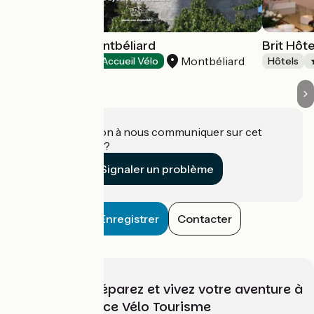
Greet Hôtel Montbéliard
Brit Hôte
Montbéliard
Hôtels
Accueil Vélo
Hôtels
Une information à nous communiquer sur cet
établissement ?
Signaler un problème
Enregistrer
Contacter
Choisissez, préparez et vivez votre aventure à
vélo avec France Vélo Tourisme