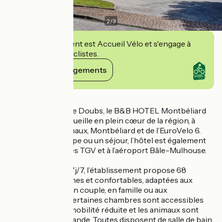
2
/
3
Cet établissement est Accueil Vélo et s'engage à
accueillir des cyclistes.
Voir ses engagements
Détails
De passage dans le Doubs, le B&B HOTEL Montbéliard
Sochaux vous accueille en plein cœur de la région, à
proximité de Sochaux, Montbéliard et de l’EuroVelo 6.
Idéal pour une étape ou un séjour, l’hôtel est également
bien relié aux gares TGV et à l’aéroport Bâle-Mulhouse.
Ouvert 24h/24 et 7j/7, l’établissement propose 68
chambres modernes et confortables, adaptées aux
voyageurs seuls, en couple, en famille ou aux
professionnels. Certaines chambres sont accessibles
aux personnes à mobilité réduite et les animaux sont
acceptés sur demande. Toutes disposent de salle de bain