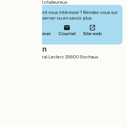
praticité et accueil chaleureux.
Cet établissement vous intéresse ? Rendez-vous sur
leur site pour réserver ou en savoir plus.
Téléphoner
Courriel
Site web
Localisation
11 avenue du Général Leclerc 25600 Sochaux