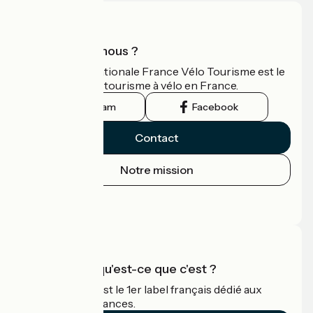
Qui sommes-nous ?
L'association nationale France Vélo Tourisme est le
guide officiel du tourisme à vélo en France.
Instagram
Facebook
Contact
Notre mission
Espace Presse
Espace Pro
Accueil Vélo qu'est-ce que c'est ?
Accueil Vélo c'est le 1er label français dédié aux
cyclistes en vacances.