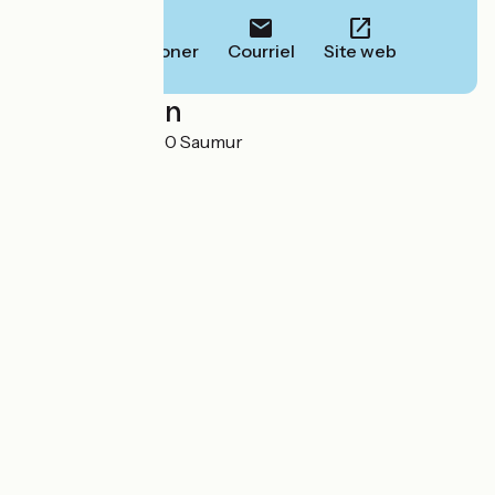
Téléphoner
Courriel
Site web
Localisation
23 rue Daillé 49400 Saumur