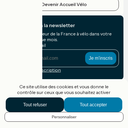
Devenir Accueil Vélo
Je m'abonne à la newsletter
Recevez le meilleur de la France à vélo dans votre
boîte mail chaque mois.
Mon adresse mail
Mon
adresse
mail
Conditions d'inscription
Financé dans le cadre de Destination France
Ce site utilise des cookies et vous donne le
contrôle sur ceux que vous souhaitez activer
Tout refuser
Tout accepter
Accueil Vélo Pro
Contact
Personnaliser
Mentions légales
FR
Confidentialité