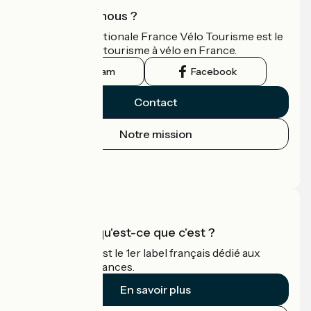
Qui sommes-nous ?
L'association nationale France Vélo Tourisme est le
guide officiel du tourisme à vélo en France.
Instagram
Facebook
Contact
Notre mission
Espace Presse
Espace Pro
Accueil Vélo qu'est-ce que c'est ?
Accueil Vélo c'est le 1er label français dédié aux
cyclistes en vacances.
En savoir plus