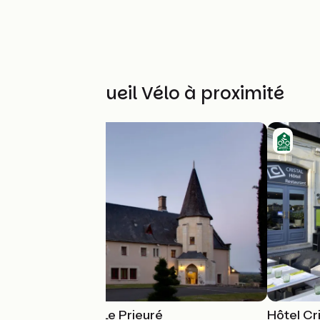
Autres Accueil Vélo à proximité
Hôtel Château Le Prieuré
Hôtel Cri