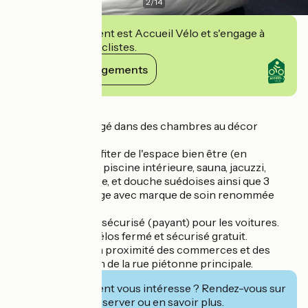
2
/
14
Cet établissement est Accueil Vélo et s'engage à
accueillir des cyclistes.
Voir ses engagements
Détails
Vous serez hébergé dans des chambres au décor
personnalisé.
Vous pourrez profiter de l'espace bien être (en
supplément) avec piscine intérieure, sauna, jacuzzi,
douche sensorielle, et douche suédoises ainsi que 3
cabines de massage avec marque de soin renommée
(Sothys).
Parking et garage sécurisé (payant) pour les voitures.
Garage pour les vélos fermé et sécurisé gratuit.
L'hôtel se trouve à proximité des commerces et des
restaurants à 50 m de la rue piétonne principale.
Cet établissement vous intéresse ? Rendez-vous sur
leur site pour réserver ou en savoir plus.