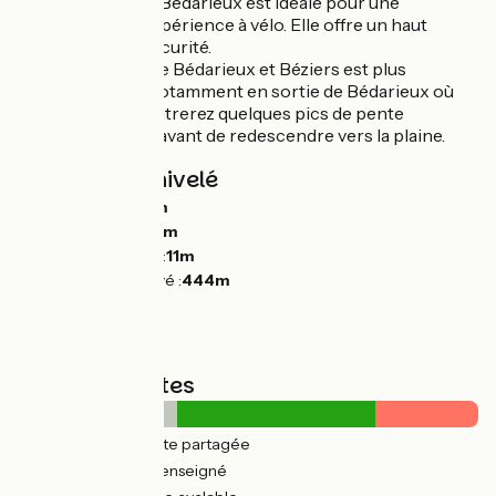
Mazamet et Bédarieux est idéale pour une
première expérience à vélo. Elle offre un haut
niveau de sécurité.
L'étape entre Bédarieux et Béziers est plus
vallonnée, notamment en sortie de Bédarieux où
vous rencontrerez quelques pics de pente
significatifs avant de redescendre vers la plaine.
Pentes et dénivelé
Montées :
1350m
Descentes :
1518m
Point le plus bas :
11m
Point le plus élevé :
444m
Types de routes
89km
(38%) Route partagée
16km
(7%) Non renseigné