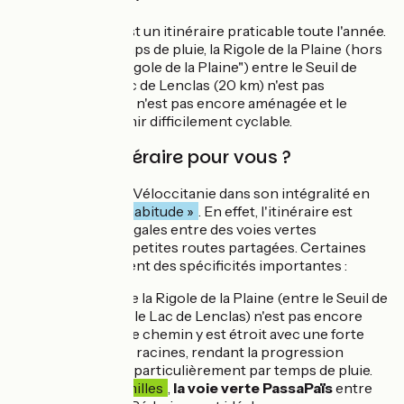
La Véloccitanie est un itinéraire praticable toute l'année.
Toutefois, par temps de pluie, la Rigole de la Plaine (hors
"voie verte de la Rigole de la Plaine") entre le Seuil de
Naurouze et le Lac de Lenclas (20 km) n'est pas
conseillée car elle n'est pas encore aménagée et le
terrain peut devenir difficilement cyclable.
Est-ce un itinéraire pour vous ?
Nous classons La Véloccitanie dans son intégralité en
catégorie
« J'ai l'habitude »
. En effet, l'itinéraire est
aménagé à parts égales entre des voies vertes
sécurisées et des petites routes partagées. Certaines
sections présentent des spécificités importantes :
La section de la Rigole de la Plaine (entre le Seuil de
Naurouze et le Lac de Lenclas) n'est pas encore
aménagée. Le chemin y est étroit avec une forte
présence de racines, rendant la progression
difficile, tout particulièrement par temps de pluie.
Pour
les familles
,
la voie verte PassaPaïs
entre