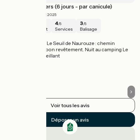
Toulouse - Béziers (6 jours - par canicule)
U
4.3/5
Célia ·
Août 2025
5
5
4
3
/5
/5
/5
/5
Sécurité
Intérêt
Services
Balisage
La Véloccitanie
L
Jour 1 : Toulouse - Le Seuil de Naurouze : chemin
Un
ombragé avec un bon revêtement. Nuit au camping Le
pa
Radel : super accueillant
la
Un
s
Voir tous les avis
Déposer un avis