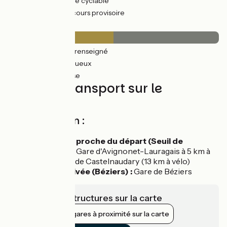
132km
(56%) Voie cyclable
27km
(29%) Parcours provisoire
Revêtement
38km
(16%) Non renseigné
80km
(34%) Rugueux
119km
(50%) Lisse
Trains et transport sur le
parcours
Accès en train :
Gare la plus proche du départ (Seuil de
Naurouze) :
Gare d'Avignonet-Lauragais à 5 km à
vélo ou gare de Castelnaudary (13 km à vélo)
Depuis l'arrivée (Béziers) :
Gare de Béziers
Voir les infrastructures sur la carte
Afficher les gares à proximité sur la carte