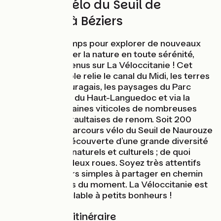
237 km à vélo du Seuil de
Naurouze à Béziers
Prendre son temps pour explorer de nouveaux
horizons, sillonner la nature en toute sérénité,
soyez les bienvenus sur La Véloccitanie ! Cet
itinéraire cyclable relie le canal du Midi, les terres
agricoles du Lauragais, les paysages du Parc
naturel régional du Haut-Languedoc et via la
PassaPaïs les plaines viticoles de nombreuses
appellations héraultaises de renom. Soit 200
kilomètres de parcours vélo du Seuil de Naurouze
à Béziers, à la découverte d’une grande diversité
de patrimoines naturels et culturels ; de quoi
s’oxygéner sur deux roues. Soyez très attentifs
aux petits plaisirs simples à partager en chemin
selon vos envies du moment. La Véloccitanie est
un itinéraire cyclable à petits bonheurs !
Balisage de l'itinéraire