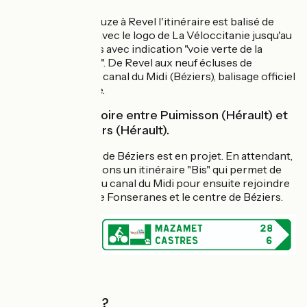
Du Seuil de Naurouze à Revel l'itinéraire est balisé de
façon provisoire avec le logo de La Véloccitanie jusqu'au
lac de Lenclas puis avec indication "voie verte de la
Rigole de la Plaine". De Revel aux neuf écluses de
Fonséranes sur le canal du Midi (Béziers), balisage officiel
de La Véloccitanie.
Itinéraire provisoire entre Puimisson (Hérault) et
la gare de Béziers (Hérault).
La traversée nord de Béziers est en projet. En attendant,
nous vous proposons un itinéraire "Bis" qui permet de
relier Puimisson au canal du Midi pour ensuite rejoindre
les neuf écluses de Fonseranes et le centre de Béziers.
Quand partir ?