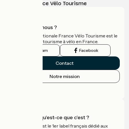
Sous-vêtements
vélo avec France Vélo Tourisme
Une clé anglaise
Antivol
Qui sommes-nous ?
L'association nationale France Vélo Tourisme est le
guide officiel du tourisme à vélo en France.
Instagram
Facebook
Contact
Notre mission
Espace Presse
Espace Pro
Accueil Vélo qu'est-ce que c'est ?
Accueil Vélo c'est le 1er label français dédié aux