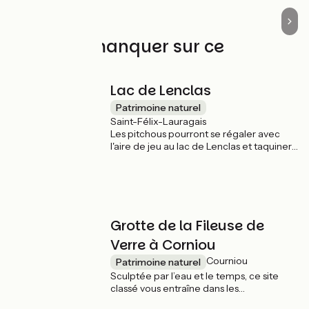
À ne pas manquer sur ce
parcours
Lac de Lenclas
Patrimoine naturel
Saint-Félix-Lauragais
Les pitchous pourront se régaler avec
l'aire de jeu au lac de Lenclas et taquiner
le poisson, le temps d'une pause sur le
parcours de La Véloccitanie, le temps
d'un pique-nique.
Grotte de la Fileuse de
Verre à Corniou
Courniou
Patrimoine naturel
Sculptée par l’eau et le temps, ce site
classé vous entraîne dans les
profondeurs, à la découverte de