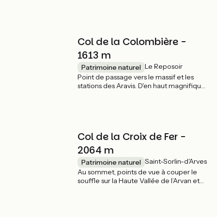
Col de la Colombière -
1613 m
Le Reposoir
Patrimoine naturel
Point de passage vers le massif et les
stations des Aravis. D'en haut magnifique
panorama sur le massif des Aravis et la
chaîne du Bargy.
Col de la Croix de Fer -
2064 m
Saint-Sorlin-d'Arves
Patrimoine naturel
Au sommet, points de vue à couper le
souffle sur la Haute Vallée de l’Arvan et
les sommets environnants. Pique-nique
de rêve au bord du lac Guichard.