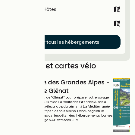
Chambres d'Hôtes
Hôtels
Voir tous les hébergements
Les guides et cartes vélo
Route des Grandes Alpes -
Guide Glénat
Un topoguide "Glénat" pour préparer votre voyage
sur les 720 km de La Route des Grandes Alpes à
vélo et vélo électrique, du Léman à La Méditerranée
en passant par les cols alpins. Découpage en 15
étapes avec cartes détaillées, hébergements, bornes
de recharge VAE et tracés GPX.