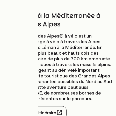
Du Léman à la Méditerranée à
vélo par les Alpes
Route des Grandes Alpes® à vélo est un
formidable voyage à vélo à travers les Alpes
françaises du lac Léman à la Méditerranée. En
passant par les plus beaux et hauts cols des
Alpes, cet itinéraire de plus de 700 km emprunte
des routes mythiques à travers les massifs alpins.
Ce parcours exigeant au dénivelé important
emprunte la route touristique des Grandes Alpes
avec plusieurs variantes possibles du Nord au Sud
(ou l'inverse). Cette aventure peut aussi
s'envisager à VAE, de nombreuses bornes de
recharge sont présentes sur le parcours.
open_in_new
Site officiel de l’itinéraire