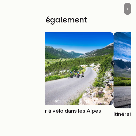
Découvrez également
15 cols à gravir à vélo dans les Alpes
Itinérai