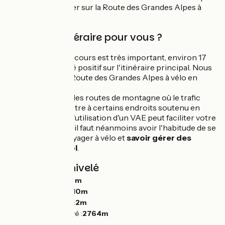
de Nice pour rouler sur la Route des Grandes Alpes à
vélo.
Est-ce un itinéraire pour vous ?
Le dénivelé du parcours est très important, environ 17
000 m de dénivelé positif sur l'itinéraire principal. Nous
classons donc la Route des Grandes Alpes à vélo en
Aventure.
Vous empruntez des routes de montagne où le trafic
automobile peut être à certains endroits soutenu en
période estivale. L'utilisation d'un VAE peut faciliter votre
progression mais il faut néanmoins avoir l'habitude de se
déplacer ou de voyager à vélo et
savoir gérer des
descentes de col
.
Pentes et dénivelé
Montées :
23838m
Descentes :
24210m
Point le plus bas :
2m
Point le plus élevé :
2764m