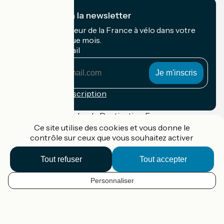
Je m'abonne à la newsletter
Recevez le meilleur de la France à vélo dans votre
boîte mail chaque mois.
Mon adresse mail
Mon
adresse
mail
Conditions d'inscription
Financé dans le cadre de Destination France
Ce site utilise des cookies et vous donne le
contrôle sur ceux que vous souhaitez activer
Tout refuser
Tout accepter
Accueil Vélo Pro
Contact
Mentions légales
Personnaliser
FR
Confidentialité
Contact
Réalisation :
StudioJuillet
et
France Vélo Tourisme