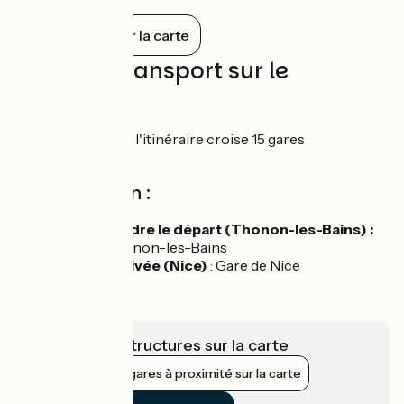
Tout afficher sur la carte
Trains et transport sur le
parcours
Sur son parcours, l'itinéraire croise 15 gares
ferroviaires.
Accès en train :
Pour rejoindre le départ (Thonon-les-Bains) :
Gare de Thonon-les-Bains
Depuis l'arrivée (Nice)
: Gare de Nice
Voir les infrastructures sur la carte
Afficher les gares à proximité sur la carte