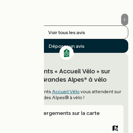
17
Voir tous les avis
Déposer un avis
Hébergements « Accueil Vélo » sur
Route des Grandes Alpes® à vélo
214
hébergements
Accueil Vélo
vous attendent sur
Route des Grandes Alpes® à vélo !
Voir les hébergements sur la carte
Campings