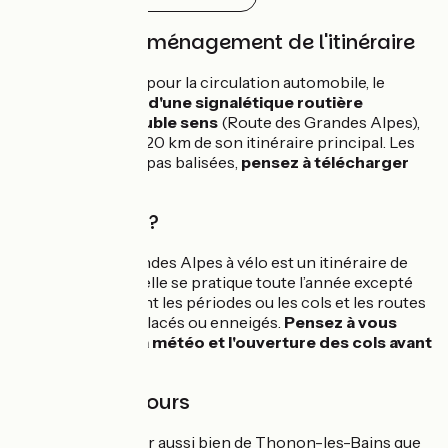
Balisage et aménagement de l'itinéraire
Conçu avant tout pour la circulation automobile, le
parcours dispose
d'une signalétique routière
touristique à double sens
(Route des Grandes Alpes),
tout au long des 720 km de son itinéraire principal. Les
variantes ne sont pas balisées,
pensez à télécharger
les traces .GPX
.
Quand partir ?
La Route des Grandes Alpes à vélo est un itinéraire de
haute montagne, elle se pratique toute l’année excepté
en hiver et pendant les périodes ou les cols et les routes
peuvent être verglacés ou enneigés.
Pensez à vous
renseigner sur la météo et l'ouverture des cols avant
de partir.
Sens du parcours
Vous pouvez partir aussi bien de Thonon-les-Bains que