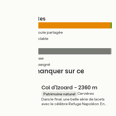
Types de routes
769km
(102%) Route partagée
9km
(1%) Voie cyclable
Revêtement
776km
(102%) Lisse
2km
(1%) Non renseigné
À ne pas manquer sur ce
parcours
Col d'Izoard - 2360 m
Cervières
Patrimoine naturel
Dans le final, une belle série de lacets
avec le célèbre Refuge Napoléon. En
haut, la Casse Déserte vous attend avec
son fantastique décor lunaire...