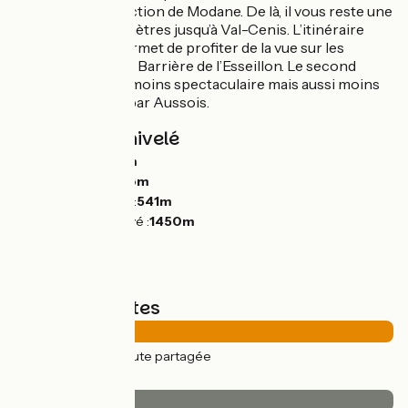
remontez en direction de Modane. De là, il vous reste une
vingtaine de kilomètres jusqu’à Val-Cenis. L’itinéraire
classique vous permet de profiter de la vue sur les
fortifications de la Barrière de l’Esseillon. Le second
itinéraire, un peu moins spectaculaire mais aussi moins
fréquenté, passe par Aussois.
Pentes et dénivelé
Montées :
1747m
Descentes :
1728m
Point le plus bas :
541m
Point le plus élevé :
1450m
Types de routes
75km
(100%) Route partagée
Revêtement