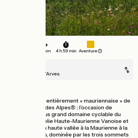
75 km
4 h 59 min
Aventure
Val-Cenis
Saint-Jean-d'Arves
Montagnes
Voici une étape entièrement « mauriennaise » de
Route des Grandes Alpes® : l’occasion de
parcourir le « plus grand domaine cyclable du
monde » ! Elle relie Haute-Maurienne Vanoise et
les villages de la haute vallée à la Maurienne à la
vallée de l’Arvan, dominée par les trois sommets