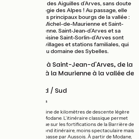
emblématiques des Aiguilles d’Arves, sans doute
la plus belle trilogie des Alpes ! Au passage, elle
traverse les trois principaux bourgs de la vallée :
Modane, Saint-Michel-de-Maurienne et Saint-
Jean-de-Maurienne. Saint-Jean-d’Arves et sa
toute proche voisine Saint-Sorlin-d’Arves sont
d’authentiques villages et stations familiales, qui
appartiennent au domaine des Sybelles.
De Val-Cenis à Saint-Jean-d'Arves, de la
haute vallée à la Maurienne à la vallée de
l’Arvan
Itinéraire Nord / Sud
↗ 1152 m ↘ 1131 m
Une bonne vingtaine de kilomètres de descente légère
relie Val-Cenis à Modane. L’itinéraire classique permet
de profiter de la vue sur les fortifications de la Barrière de
l’Esseillon. Le second itinéraire, moins spectaculaire mais
moins fréquenté, passe par Aussois. À partir de Modane,