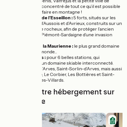
Norma, Val Cenis, Valfréjus et la petite ville de
Modane. Un concentré de tout ce qu’il est possible
de voir et de faire en montagne !
La Barrière de l’Esseillon :
5 forts, situés sur les
communes d’Aussois et d’Avrieux, construits sur un
promontoire rocheux, afin de protéger l’ancien
royaume de Piémont-Sardaigne d’une invasion
française.
La vallée de la Maurienne :
le plus grand domaine
cyclable du monde…
Les Sybelles :
pour 6 belles stations, qui
constituent un domaine skiable interconnecté.
Saint-Jean-d’Arves, Saint-Sorlin-d’Arves, mais aussi
La Toussuire, Le Corbier, Les Bottières et Saint-
Colomban-les-Villards.
Trouvez votre hébergement sur
cette étape