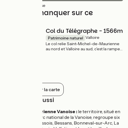
75km
(100%) Lisse
À ne pas manquer sur ce
parcours
Col du Télégraphe - 1566m
Valloire
Patrimoine naturel
Le col relie Saint-Michel-de-Maurienne
au nord et Valloire au sud, c'est la rampe
d'accès au col du Galibier par sa face
nord.
Tout afficher sur la carte
À découvrir aussi
Haute-Maurienne Vanoise :
le territoire, situé en
lisière du parc national de la Vanoise, regroupe six
stations : Aussois, Bessans, Bonneval-sur-Arc, La