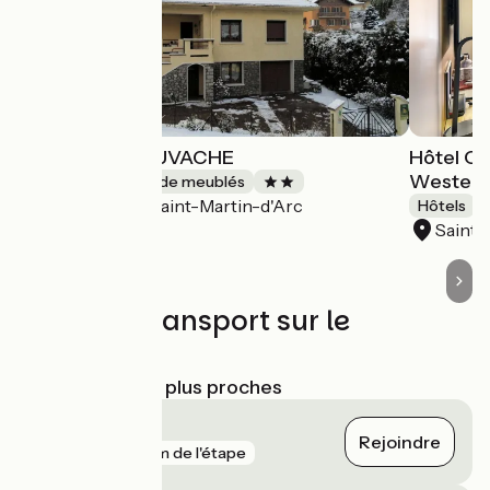
GITE DE LA NEUVACHE
Hôtel C
Wester
Gîtes et locations de meublés
Saint-Martin-d'Arc
Accueil Vélo
Hôtels
Saint-
Trains et transport sur le
parcours
Gares SNCF les plus proches
Modane
Rejoindre
gare
33 m de l'étape