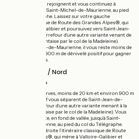
les deux routes se rejoignent et vous continuez à
descendre jusqu’à Saint-Michel-de-Maurienne, au pied
du col du Télégraphe. Laissez sur votre gauche
l’itinéraire classique de Route des Grandes Alpes®, qui
mène à Valloire-Galibier et poursuivez vers Saint-Jean-
de-Maurienne (carrefour d’une autre variante venant de
la vallée de la Tarentaise par le col de la Madeleine).
Depuis Saint-Jean-de-Maurienne, il vous reste moins de
20 km et environ 900 m de dénivelé positif pour gagner
Saint-Jean-d’Arves.
Itinéraire Sud / Nord
↗ 1131 m ↘ 1152 m
De Saint-Jean-d’Arves, moins de 20 km et environ 900 m
de dénivelé négatif vous séparent de Saint-Jean-de-
Maurienne (carrefour d’une autre variante menant à la
vallée de la Tarentaise par le col de la Madeleine). Vous
suivez alors la route, en fond de vallée, jusqu’à Saint-
Michel-de-Maurienne, au pied du col du Télégraphe.
Laissez sur votre droite l’itinéraire classique de Route
des Grandes Alpes®, qui mène à Valloire-Galibier et