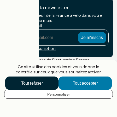
Je m'abonne à la newsletter
Recevez le meilleur de la France à vélo dans votre
boîte mail chaque mois.
Mon adresse mail
Mon
adresse
mail
Conditions d'inscription
Financé dans le cadre de Destination France
Ce site utilise des cookies et vous donne le
contrôle sur ceux que vous souhaitez activer
Tout refuser
Tout accepter
Accueil Vélo Pro
Contact
Mentions légales
Personnaliser
FR
Confidentialité
Contact
Réalisation :
StudioJuillet
et
France Vélo Tourisme