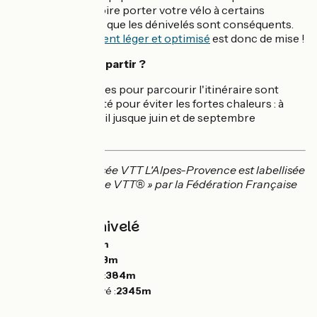
à pousser, voire porter votre vélo à certains
moments, et que les dénivelés sont conséquents.
Un
équipement léger et optimisé
est donc de mise !
À quelle période partir ?
Les périodes idéales pour parcourir l'itinéraire sont
l'avant et l'après été pour éviter les fortes chaleurs : à
partir de mars-avril jusque juin et de septembre
jusqu'octobre
La Grande Traversée VTT L'Alpes-Provence est labellisée
« Grande Traversée VTT® » par la Fédération Française
de Cyclisme.
Pentes et dénivelé
Montées :
7033m
Descentes :
8623m
Point le plus bas :
384m
Point le plus élevé :
2345m