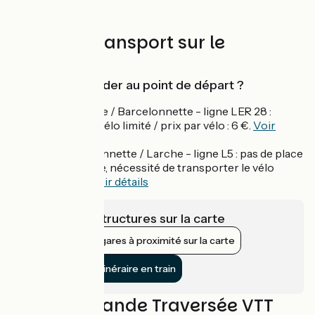
Trains et transport sur le
parcours
Comment accéder au point de départ ?
Bus Marseille / Barcelonnette - ligne LER 28 :
nombre de vélo limité / prix par vélo : 6 €.
Voir
horaires
Bus Barcelonnette / Larche - ligne L5 : pas de place
vélo garantie, nécessité de transporter le vélo
démonté.
Voir détails
Voir les infrastructures sur la carte
Afficher les gares à proximité sur la carte
Rejoindre l’itinéraire en train
Avis sur Grande Traversée VTT