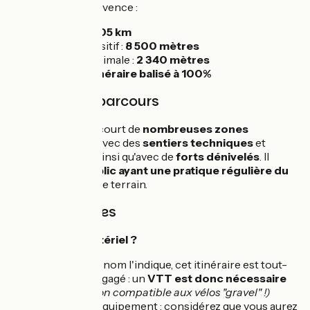
VTT L'Alpes - Provence :
Distance :
305 km
Dénivelé positif :
8 500 mètres
Altitude maximale :
2 340 mètres
Balisage :
Itinéraire balisé à 100%
Difficulté du parcours
⚠ L'itinéraire parcourt de
nombreuses zones
montagneuses
avec des
sentiers techniques
et
parfois engagés, ainsi qu'avec de
forts dénivelés
. Il
s'adresse à un
public ayant une pratique régulière du
VTT
sur ce type de terrain.
Infos pratiques
Quel type de matériel ?
Comme son nom l'indique, cet itinéraire est tout-
terrain et engagé : un
VTT est donc nécessaire
(parcours non compatible aux vélos "gravel" !)
Bagages et équipement : considérez que vous aurez