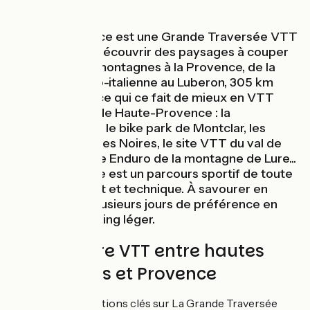
L'Alpes-Provence est une Grande Traversée VTT
qui permet de découvrir des paysages à couper
le souffle. Des montagnes à la Provence, de la
frontière franco-italienne au Luberon, 305 km
pour parcourir ce qui ce fait de mieux en VTT
dans les Alpes de Haute-Provence : la
Transubayenne, le bike park de Montclar, les
fabuleuses Terres Noires, le site VTT du val de
Durance, la piste Enduro de la montagne de Lure...
Cette traversée est un parcours sportif de toute
beauté, complet et technique. À savourer en
itinérance de plusieurs jours de préférence en
mode bike packing léger.
Un itinéraire VTT entre hautes
montagnes et Provence
Quelques informations clés sur La Grande Traversée