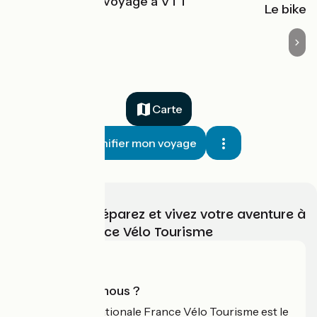
Préparer son voyage à VTT
Le bikep
Carte
Planifier mon voyage
Choisissez, préparez et vivez votre aventure à
vélo avec France Vélo Tourisme
Qui sommes-nous ?
L'association nationale France Vélo Tourisme est le