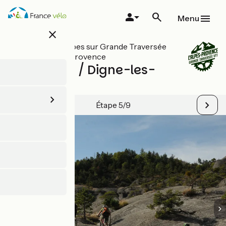
Aller
au
Menu
contenu
close
principal
Toutes les étapes sur Grande Traversée
VTT L'Alpes-Provence
Verdaches / Digne-les-
Bains
Étape 5/9