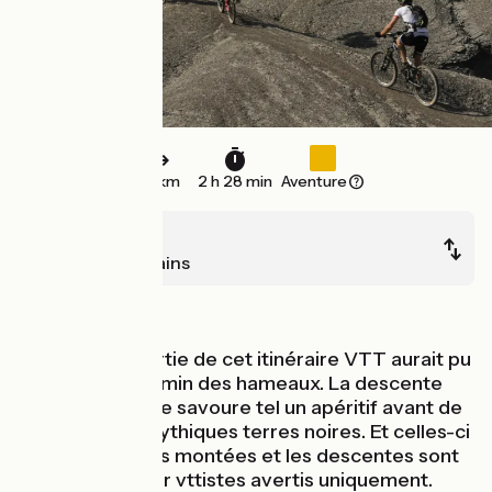
37 km
2 h 28 min
Aventure
Verdaches
Digne-les-Bains
Montagnes
La première partie de cet itinéraire VTT aurait pu
s'appeler le chemin des hameaux. La descente
après Boulard se savoure tel un apéritif avant de
découvrir les mythiques terres noires. Et celles-ci
se méritent ! Les montées et les descentes sont
techniques, pour vttistes avertis uniquement.