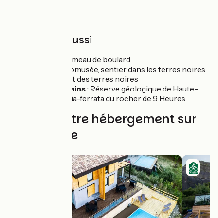
À découvrir aussi
Beaujeu
: hameau de boulard
La Javie
: Ecomusée, sentier dans les terres noires
Archail
: spot des terres noires
Digne les Bains
: Réserve géologique de Haute-
Provence, Via-ferrata du rocher de 9 Heures
Trouvez votre hébergement sur
cette étape