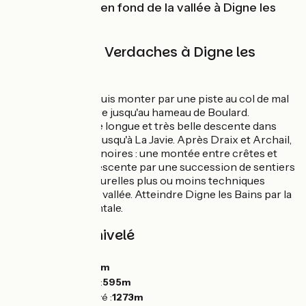
L'arrivée se fait en fond de la vallée à Digne les
Bains.
L'Itinéraire de Verdaches à Digne les
Bains à VTT
Traverser le Bès puis monter par une piste au col de mal
Hiver et poursuivre jusqu'au hameau de Boulard.
Continuer sur une longue et très belle descente dans
des terres noires jusqu'à La Javie. Après Draix et Archail,
le spot des terres noires : une montée entre crêtes et
talweg puis une descente par une succession de sentiers
et de marches naturelles plus ou moins techniques
jusqu'au fond de la vallée. Atteindre Digne les Bains par la
route départementale.
Pentes et dénivelé
Montées :
851m
Descentes :
1373m
Point le plus bas :
595m
Point le plus élevé :
1273m