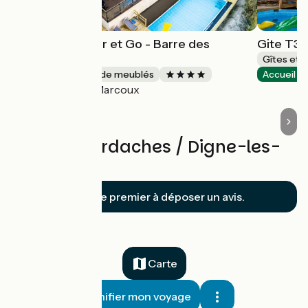
Gite T3 Halte Air et Go - Barre des
Gite T3 
Dourbes
Gîtes et 
Gîtes et locations de meublés
Accueil V
Marcoux
Accueil Vélo
Avis sur Verdaches / Digne-les-
Bains
Soyez le premier à déposer un avis.
Carte
Planifier mon voyage