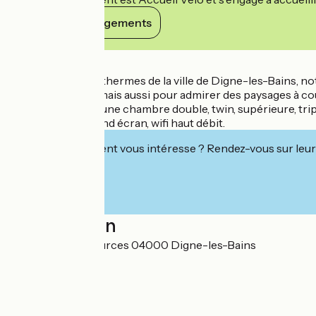
Voir ses engagements
Détails
Situé proche des thermes de la ville de Digne-les-Bains, no
VTT, via-ferrata... mais aussi pour admirer des paysages à c
Choisissez entre une chambre double, twin, supérieure, trip
bain privative, grand écran, wifi haut débit.
Cet établissement vous intéresse ? Rendez-vous sur leur 
Localisation
Le Refuge des Sources 04000 Digne-les-Bains