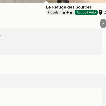
Le Refuge des Sources
D
Hôtels
Accueil Vélo
?