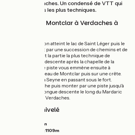
village de Verdaches. Un condensé de VTT qui
ravira les pilotes les plus techniques.
L'Itinéraire de Montclar à Verdaches à
VTT
Depuis Montclar, on atteint le lac de Saint Léger puis le
hameau de Risolet par une succession de chemins et de
sentiers. Puis vient la partie la plus technique de
l'itinéraire dans la descente après la chapelle de la
Salette. Une petite piste vous emmène ensuite à
proximité du Château de Montclar puis sur une crête.
Descendre jusqu'à Seyne en passant sous le fort.
Traverser la Blanche puis monter par une piste jusqu'à
Charcherie. Une longue descente le long du Mardaric
permet de gagner Verdaches.
Pentes et dénivelé
Montées :
681m
Descentes :
881m
Point le plus bas :
1109m