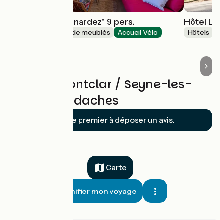
Les Alisiers "Bernardez" 9 pers.
Hôtel Le
Gîtes et locations de meublés
Accueil Vélo
Hôtels
Montclar
Avis sur Montclar / Seyne-les-
Alpes / Verdaches
Soyez le premier à déposer un avis.
Carte
Planifier mon voyage