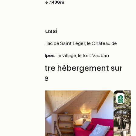
Point le plus élevé :
1438m
À découvrir aussi
Montclar
: le lac de Saint Léger, le Château de
Montclar
Seyne les Alpes
: le village, le fort Vauban
Trouvez votre hébergement sur
cette étape