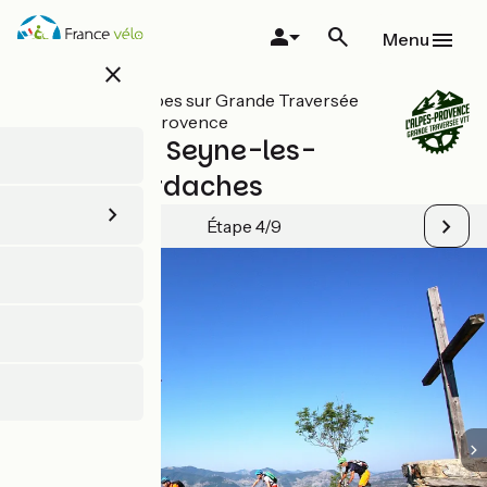
Aller
au
Menu
contenu
close
principal
Toutes les étapes sur Grande Traversée
VTT L'Alpes-Provence
Montclar / Seyne-les-
Alpes / Verdaches
Étape 4/9