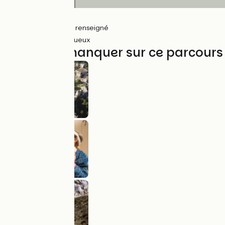
11km
(16%) Lisse
38km
(54%) Non renseigné
20km
(87%) Rugueux
À ne pas manquer sur ce parcours