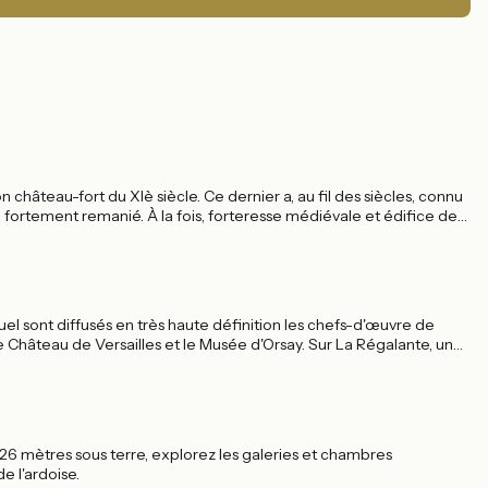
château-fort du XIè siècle. Ce dernier a, au fil des siècles, connu
ortement remanié. À la fois, forte­resse médiévale et édifice de
stoire.
l sont diffusés en très haute définition les chefs-d'œuvre de
 Château de Versailles et le Musée d'Orsay. Sur La Régalante, un
126 mètres sous terre, explorez les galeries et chambres
e l'ardoise.