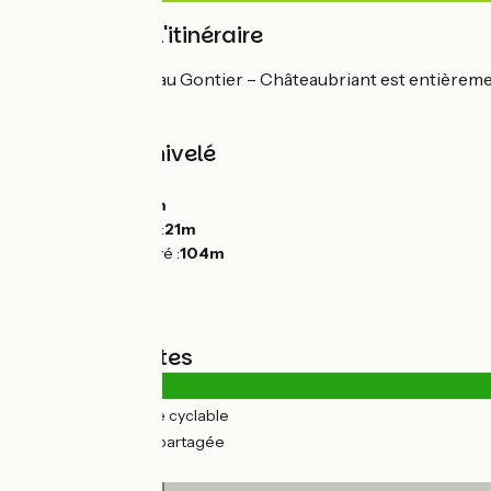
Balisage de l'itinéraire
L'itinéraire Château Gontier – Châteaubriant est entièreme
Pentes et dénivelé
Montées :
166m
Descentes :
116m
Point le plus bas :
21m
Point le plus élevé :
104m
Types de routes
64km
(93%) Voie cyclable
5km
(7%) Route partagée
Revêtement