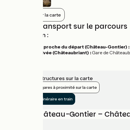
Tout afficher sur la carte
Trains et transport sur le parcours
Accès en train :
Gare la plus proche du départ (Château-Gontier) :
Depuis l'arrivée (Châteaubriant) :
Gare de Châteaubri
Voir les infrastructures sur la carte
Afficher les gares à proximité sur la carte
Rejoindre l’itinéraire en train
Avis sur Château-Gontier – Châte
3.7/5