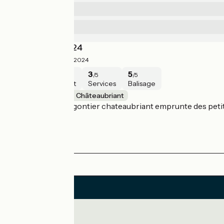
4.7
Sécurité
/5
2.3
Services
/5
Périple Avril 2024
4/5
Damien ·
Mai 2024
5
3
3
5
/5
/5
/5
/5
Sécurité
Intérêt
Services
Balisage
Château-Gontier – Châteaubriant
Le trajet Chateau gontier chateaubriant emprunte des petit
est parfait