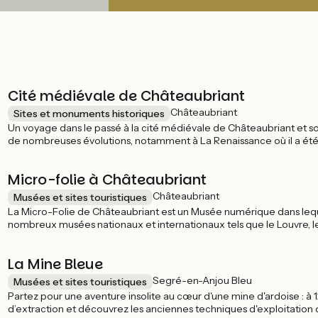
Cité médiévale de Châteaubriant
Châteaubriant
Sites et monuments historiques
Un voyage dans le passé à la cité médiévale de Châteaubriant et son 
de nombreuses évolutions, notamment à La Renaissance où il a été f
la Renaissance, le château de Châteaubriant raconte dix siècles d’hi
Micro-folie à Châteaubriant
Châteaubriant
Musées et sites touristiques
La Micro-Folie de Châteaubriant est un Musée numérique dans leque
nombreux musées nationaux et internationaux tels que le Louvre, le
arrêt intéressant à prévoir avec des enfants !
La Mine Bleue
Segré-en-Anjou Bleu
Musées et sites touristiques
Partez pour une aventure insolite au cœur d'une mine d'ardoise : à 
d’extraction et découvrez les anciennes techniques d'exploitation d