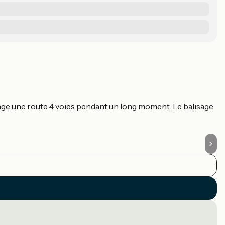
P
C
onge une route 4 voies pendant un long moment. Le balisage
Tr