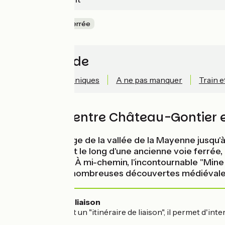
Ancienne voie ferrée
Accès rapide
Informations techniques
A ne pas manquer
Train e
Voie verte entre Château-Gontier 
Un (court) voyage de la vallée de la Mayenne jusqu'
Atlantique. Filant le long d'une ancienne voie ferré
cités ouvrières. À mi-chemin, l'incontournable "Min
rythmé par les nombreuses découvertes médiévales... 
🔗Itinéraire de liaison
Ce parcours est un "itinéraire de liaison", il permet d'in