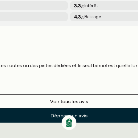
3.3
Intérêt
/5
4.3
Balisage
/5
es routes ou des pistes dédiées et le seul bémol est qu'elle l
Voir tous les avis
Déposer un avis