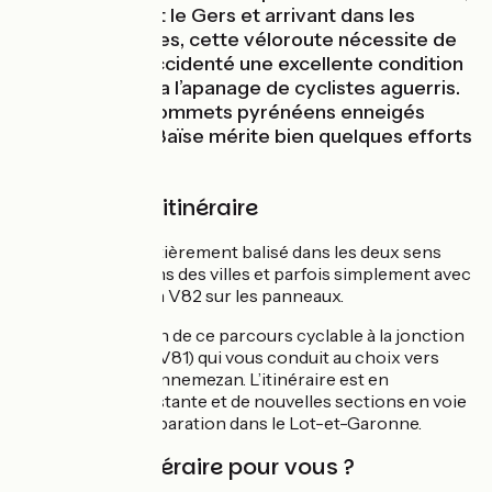
majoritairement le Gers et arrivant dans les
Hautes-Pyrénées, cette véloroute nécessite de
par son relief accidenté une excellente condition
physique et sera l’apanage de cyclistes aguerris.
La vue sur les sommets pyrénéens enneigés
après Trie-sur-Baïse mérite bien quelques efforts
!
Balisage de l'itinéraire
L’itinéraire est entièrement balisé dans les deux sens
avec les indications des villes et parfois simplement avec
l'identifiant nation V82 sur les panneaux.
Galan marque la fin de ce parcours cyclable à la jonction
avec La Vélosud (V81) qui vous conduit au choix vers
Tarbes ou vers Lannemezan. L’itinéraire est en
amélioration constante et de nouvelles sections en voie
verte sont en préparation dans le Lot-et-Garonne.
Est-ce un itinéraire pour vous ?