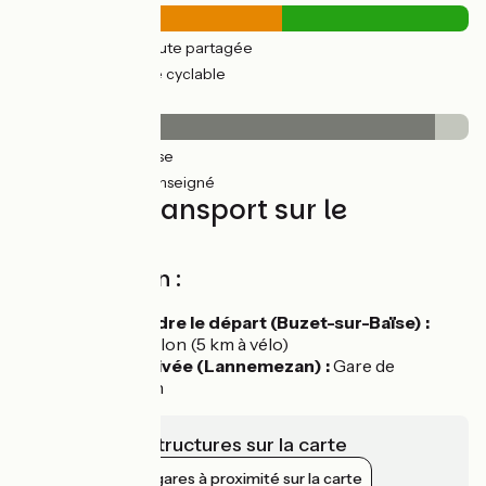
126km
(78%) Route partagée
36km
(55%) Voie cyclable
Revêtement
159km
(98%) Lisse
3km
(8%) Non renseigné
Trains et transport sur le
parcours
Accès en train :
Pour rejoindre le départ (Buzet-sur-Baïse) :
Gare d'Aiguillon (5 km à vélo)
Depuis l'arrivée (Lannemezan) :
Gare de
Lannemezan
Voir les infrastructures sur la carte
Afficher les gares à proximité sur la carte