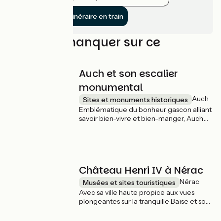
Rejoindre l’itinéraire en train
À ne pas manquer sur ce
parcours
Auch et son escalier
monumental
Auch
Sites et monuments historiques
Emblématique du bonheur gascon alliant
savoir bien-vivre et bien-manger, Auch
surveille le cours paisible du Gers et
recèle un patrimoine remarquable. Avec
son théâtre à l'italienne, l'hôtel de ville et
la cathédrale Sainte-Marie sont
incontournables. Et en déambulant dans
Château Henri IV à Nérac
"ses pousterles", en arpentant son escalier
monumental, il vous sera encore bien plus
Nérac
Musées et sites touristiques
difficile de vous arracher à la dolce vita
Avec sa ville haute propice aux vues
gasconne !
plongeantes sur la tranquille Baïse et son
quiet parc de la Garenne, son vieux pont
et ses placettes ombragées, Nérac se