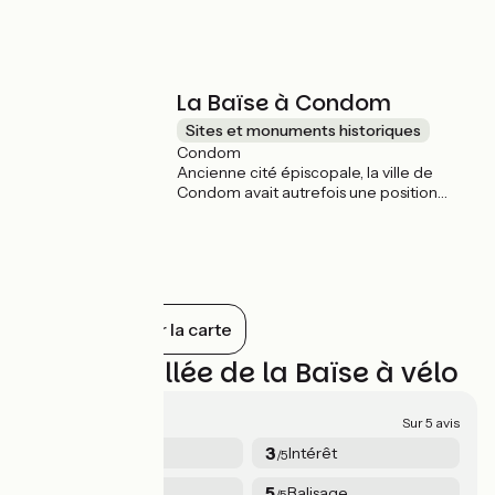
dévoile aux seuls flâneurs. Un cachet fou
pour la capitale de l'Albret et son château
Renaissance dont Henri de Navarre, futur
Henri IV, fit sa résidence principale.
La Baïse à Condom
Sites et monuments historiques
Condom
Ancienne cité épiscopale, la ville de
Condom avait autrefois une position
stratégique sur la "rivière d'argent" pour
le transit du fret et les échanges de l'eau
de vie d'Armagnac. Avec un éventail
d’hôtels particuliers des XVIIIe et XIXe s,
témoins de son glorieux essor
économique, Condom est aujourd'hui
Tout afficher sur la carte
avec la Baïse toujours navigable une halte
de choix sur votre itinérance à vélo.
Avis sur Vallée de la Baïse à vélo
4.2/5
Sur 5 avis
4.6
3
Sécurité
Intérêt
/5
/5
4
5
Services
Balisage
/5
/5