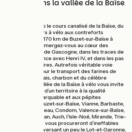
170 km dans la vallée de la Baïse
à vélo
Remontez à vélo le cours canalisé de la Baïse, du
Canal des 2 mers à vélo aux contreforts
pyrénéens. Sur 170 km de Buzet-sur-Baïse à
Lannemezan, immergez-vous au cœur des
douces collines de Gascogne, dans les traces de
l’histoire de France avec Henri IV, et dans les pas
des Mousquetaires. Autrefois véritable voie
commerciale pour le transport des farines de
minot, de minerais, charbon et du célèbre
Armagnac, la vallée de la Baïse à vélo vous invite
à la découverte d’un territoire à la qualité
paysagère remarquable et aux pépites
pittoresques : Buzet-sur-Baïse, Vianne, Barbaste,
Nérac, Moncrabeau, Condom, Valence-sur-Baïse,
Castéra-Verduzan, Auch, l’Isle-Noé, Mirande, Trie-
sur-Baïse, Galan vous procureront d’ineffables
révélations. Traversant un peu le Lot-et-Garonne,