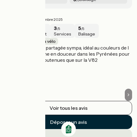
Gastrocyclo++
L
4/5
Michel ·
Novembre 2025
4
4
3
5
/5
/5
/5
/5
Sécurité
Intérêt
Services
Balisage
Vallée de la Baïse à vélo
V
Un tracé en route partagée sympa, idéal au couleurs de l
No
automne, qui amène en douceur dans les Pyrénées pour
Le
des bosses plus soutenues que sur la V82
Qu
de
tr
Voir tous les avis
Déposer un avis