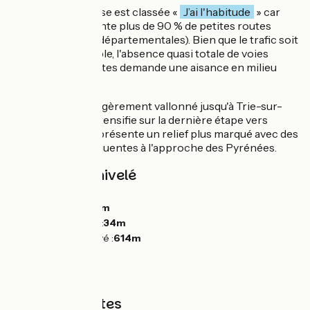
La Vallée de la Baïse est classée «
J’ai l'habitude
» car
l'itinéraire emprunte plus de 90 % de petites routes
(communales ou départementales). Bien que le trafic soit
généralement faible, l'absence quasi totale de voies
dédiées aux cyclistes demande une aisance en milieu
partagé.
Le parcours est légèrement vallonné jusqu'à Trie-sur-
Baïse. L'effort s'intensifie sur la dernière étape vers
Lannemezan, qui présente un relief plus marqué avec des
montées plus fréquentes à l'approche des Pyrénées.
Pentes et dénivelé
Montées :
1134m
Descentes :
566m
Point le plus bas :
34m
Point le plus élevé :
614m
Types de routes