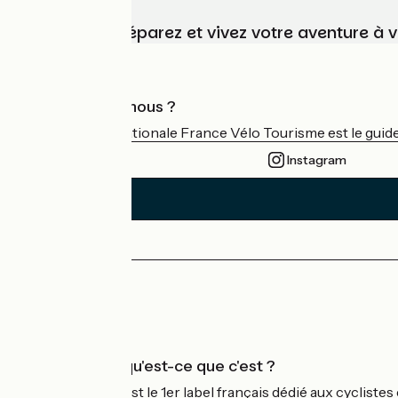
Choisissez, préparez et vivez votre aventure à 
Qui sommes-nous ?
L'association nationale France Vélo Tourisme est le guide 
Instagram
Espace Presse
Espace Pro
Accueil Vélo qu'est-ce que c'est ?
Accueil Vélo c'est le 1er label français dédié aux cycliste