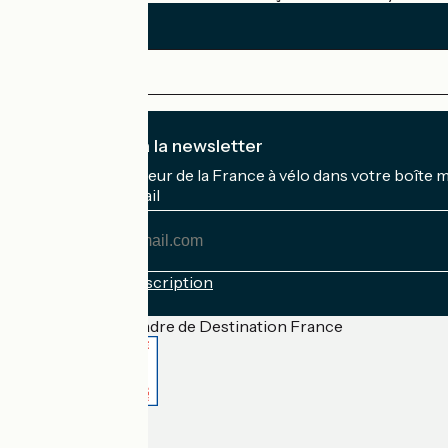
Je m'abonne à la newsletter
Recevez le meilleur de la France à vélo dans votre boîte 
Mon adresse mail
Mon
adresse
mail
Conditions d'inscription
Financé dans le cadre de Destination France
Accueil Vélo Pro
Contact