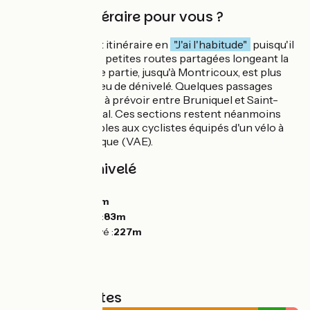
Est-ce un itinéraire pour vous ?
Nous classons cet itinéraire en
"J'ai l'habitude"
puisqu'il
emprunte 95 % de petites routes partagées longeant la
vallée. La première partie, jusqu'à Montricoux, est plus
accessible avec peu de dénivelé. Quelques passages
assez pentus sont à prévoir entre Bruniquel et Saint-
Antonin-Noble-Val. Ces sections restent néanmoins
tout à fait accessibles aux cyclistes équipés d'un vélo à
assistance électrique (VAE).
Pentes et dénivelé
Montées :
594m
Descentes :
529m
Point le plus bas :
83m
Point le plus élevé :
227m
Types de routes