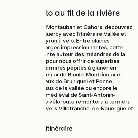
85 km à vélo au fil de la rivière
Entre Toulouse, Montauban et Cahors, découvrez
les secrets du Quercy avec l’itinéraire Vallée et
Gorges de l’Aveyron à vélo. Entre plaines
luxuriantes et gorges impressionnantes, cette
véloroute serpente autour des méandres de la
rivière Aveyron pour nous offrir de superbes
découvertes ! Parmi les pépites à glaner en
chemin, les châteaux de Bioule, Montricoux et
Nègrepelisse, ceux de Bruniquel et Penne
perchés au-dessus de la vallée ou encore le
superbe village médiéval de Saint-Antonin-
Noble-Val. Cette véloroute remontera à terme la
rivière Aveyron vers Villefranche-de-Rouergue et
Rodez.
Balisage de l'itinéraire