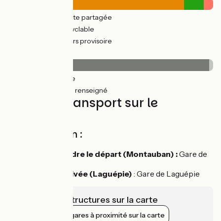
79km
(96%) Route partagée
3km
(11%) Voie cyclable
4km
(5%) Parcours provisoire
Revêtement
82km
(99%) Lisse
0.74km
(2%) Non renseigné
Trains et transport sur le
parcours
Accès en train :
Pour rejoindre le départ (Montauban) :
Gare de
Montauban
Depuis l'arrivée (Laguépie)
: Gare de Laguépie
Voir les infrastructures sur la carte
Afficher les gares à proximité sur la carte