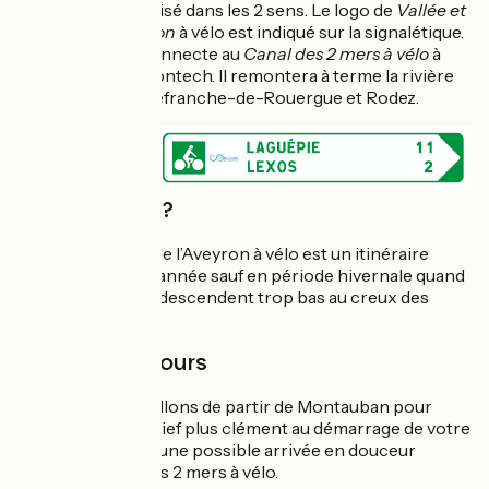
L’itinéraire est balisé dans les 2 sens. Le logo de
Vallée et
Gorges de l'Aveyron
à vélo est indiqué sur la signalétique.
Le parcours se connecte au
Canal des 2 mers
à vélo
à
Montauban via Montech. Il remontera à terme la rivière
Aveyron vers Villefranche-de-Rouergue et Rodez.
Quand partir ?
Vallée et Gorges de l’Aveyron à vélo est un itinéraire
praticable toute l'année sauf en période hivernale quand
les températures descendent trop bas au creux des
vallées.
Sens du parcours
Nous vous conseillons de partir de Montauban pour
bénéficier d’un relief plus clément au démarrage de votre
voyage à vélo et d’une possible arrivée en douceur
depuis le Canal des 2 mers à vélo.