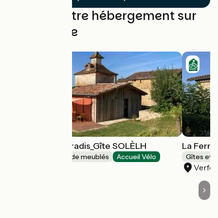
Trouvez votre hébergement sur
cette étape
La Ferme du Paradis_Gîte SOLÈLH
La Ferme
Gîtes et locations de meublés
Accueil Vélo
Gîtes et 
Verfeil
Verfeil