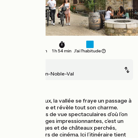
29 km
1 h 54 min
J'ai l'habitude
Montricoux
Saint-Antonin-Noble-Val
Au fil de l'eau
Passé Montricoux, la vallée se fraye un passage à
travers le causse et révèle tout son charme.
Outre des points de vue spectaculaires d’où l’on
domine des gorges impressionnantes, c’est un
festival de villages et de châteaux perchés,
véritables décors de cinéma. Ici l’itinéraire tient