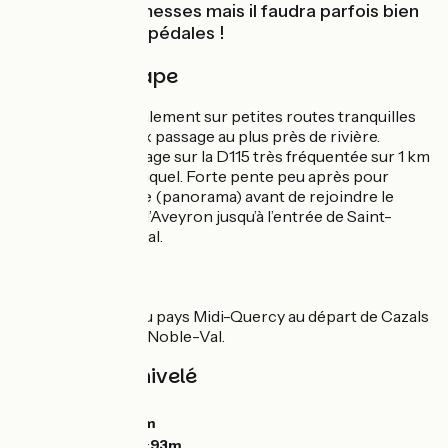
toutes ses promesses mais il faudra parfois bien
appuyer sur les pédales !
Détail de l'étape
Itinéraire principalement sur petites routes tranquilles
avec de nombreux passage au plus près de rivière.
Attention au passage sur la D115 très fréquentée sur 1 km
au niveau de Bruniquel. Forte pente peu après pour
grimper à Brousse (panorama) avant de rejoindre le
chemin qui longe l’Aveyron jusqu’à l’entrée de Saint-
Antonin-Noble-Val.
Liaisons
Circuits fléchés du pays Midi-Quercy au départ de Cazals
et Saint-Antonin-Noble-Val.
Pentes et dénivelé
Montées :
407m
Descentes :
393m
Point le plus bas :
93m