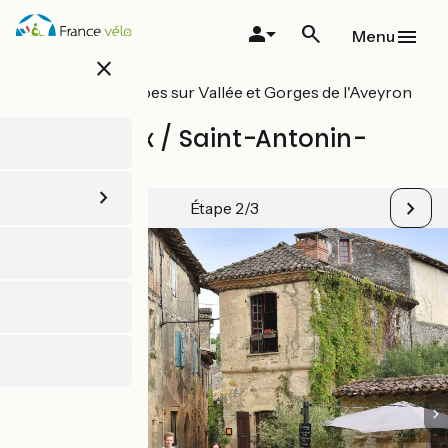
Aller
au
Menu
contenu
close
principal
Toutes les étapes sur Vallée et Gorges de l'Aveyron
à vélo
Montricoux / Saint-Antonin-
Noble-Val
Étape 2/3