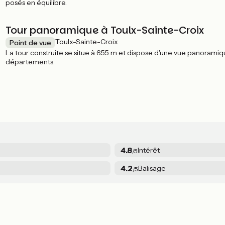
posés en équilibre.
Tour panoramique à Toulx-Sainte-Croix
Toulx-Sainte-Croix
Point de vue
La tour construite se situe à 655 m et dispose d'une vue panoramiq
départements.
4.8
Intérêt
/5
4.2
Balisage
/5