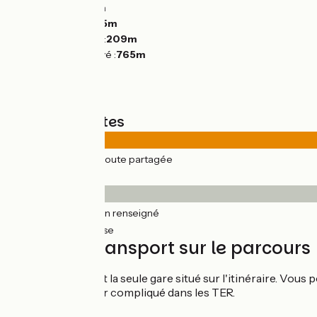
Montées :
3771m
Descentes :
3785m
Point le plus bas :
209m
Point le plus élevé :
765m
Types de routes
326km
(100%) Route partagée
Revêtement
164km
(50%) Non renseigné
162km
(50%) Lisse
Trains et transport sur le parcours
La Souterraine est la seule gare situé sur l'itinéraire. Vous
vélos peut s'avérer compliqué dans les TER.