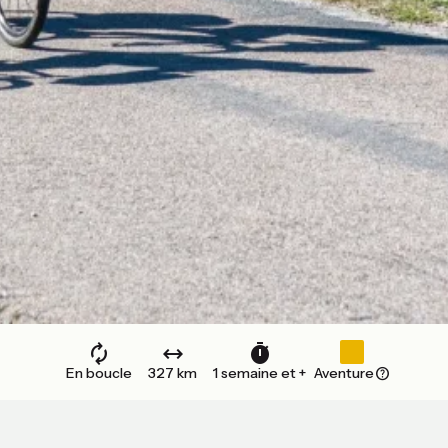
En boucle
327 km
1 semaine et +
Aventure