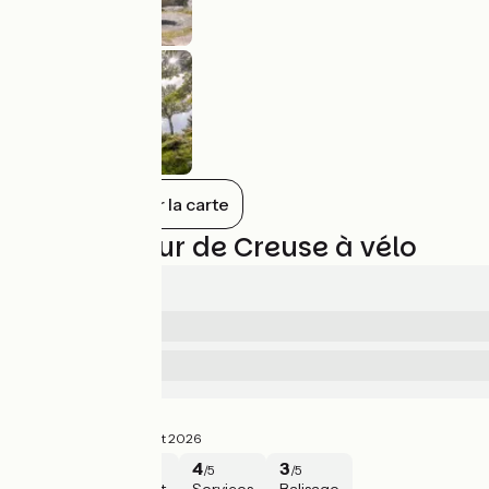
Tout afficher sur la carte
Avis sur Tour de Creuse à vélo
4.2/5
4.4
Sécurité
/5
3.5
Services
/5
Tour de Creise
4/5
Nicolas ·
Juillet 2026
4
5
4
3
/5
/5
/5
/5