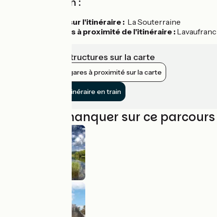
Accès en train :
Gare situé sur l'itinéraire :
La Souterraine
Gares situés à proximité de l'itinéraire :
Lavaufranche
Voir les infrastructures sur la carte
Afficher les gares à proximité sur la carte
Rejoindre l’itinéraire en train
À ne pas manquer sur ce parcours