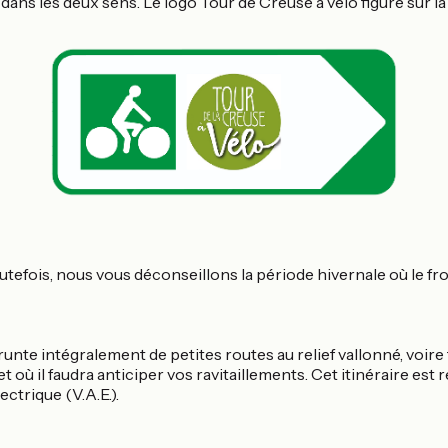
dans les deux sens. Le logo Tour de Creuse à vélo figure sur la
utefois, nous vous déconseillons la période hivernale où le fro
unte intégralement de petites routes au relief vallonné, voire
e et où il faudra anticiper vos ravitaillements. Cet itinéraire 
ctrique (V.A.E.).