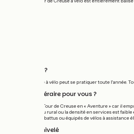
L'itinéraire du Tour de Creuse à vélo est entièrement balisé 
Quand partir ?
Le Tour de Creuse à vélo peut se pratiquer toute l'année. To
Est-ce un itinéraire pour vous ?
Nous classons le Tour de Creuse en « Aventure » car il empr
itinéraire en milieu rural ou la densité en services est faibl
hors des sentiers battus ou équipés de vélos à assistance éle
Pentes et dénivelé