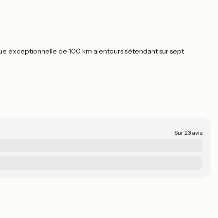
ue exceptionnelle de 100 km alentours s’étendant sur sept
Sur 23 avis
L