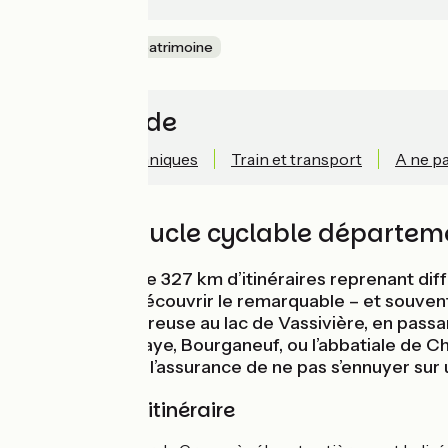
Nature & petit patrimoine
Accès rapide
Informations techniques
Train et transport
A ne p
Grande boucle cyclable départem
Un tour à vélo de 327 km d’itinéraires reprenant di
permettra de découvrir le remarquable – et souvent 
peintres de la Creuse au lac de Vassivière, en passa
Bénévent l’Abbaye, Bourganeuf, ou l’abbatiale de Ch
découvertes et l’assurance de ne pas s’ennuyer sur 
Balisage de l'itinéraire