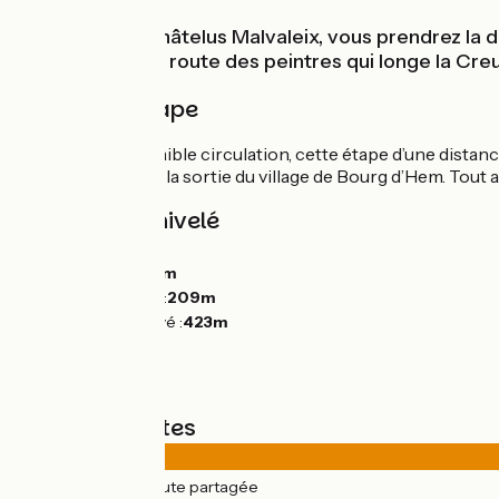
Au départ de Châtelus Malvaleix, vous prendrez la d
pédalerez sur la route des peintres qui longe la Cre
Détail de l'étape
Sur des routes à faible circulation, cette étape d’une distan
Creuse sur 4 km à la sortie du village de Bourg d’Hem. Tout a
Pentes et dénivelé
Montées :
633m
Descentes :
786m
Point le plus bas :
209m
Point le plus élevé :
423m
Types de routes
58km
(100%) Route partagée