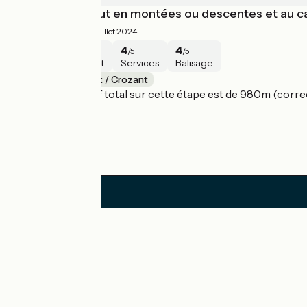
Joli itinéraire tout en montées ou descentes et au 
4.5/5
Isabelle ·
Juillet 2024
5
5
4
4
/5
/5
/5
/5
Sécurité
Intérêt
Services
Balisage
Châtelus-Malvaleix / Crozant
Le dénivelé positif total sur cette étape est de 980m (correc