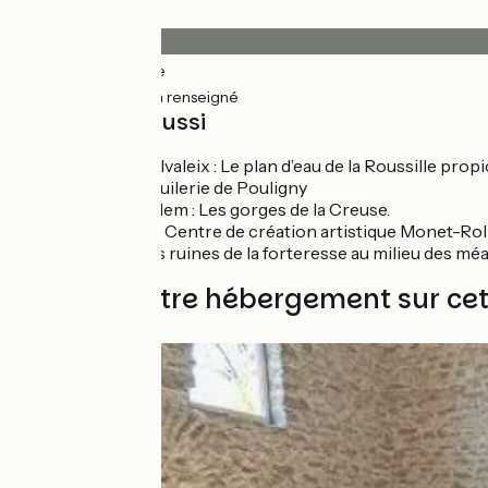
Revêtement
57km
(99%) Lisse
0.62km
(1%) Non renseigné
À découvrir aussi
Châtelus Malvaleix : Le plan d’eau de la Roussille propi
Bonnat : La tuilerie de Pouligny
Le Bourg d’Hem : Les gorges de la Creuse.
Fresselines : Centre de création artistique Monet-Rol
Crozant : Les ruines de la forteresse au milieu des méa
Trouvez votre hébergement sur ce