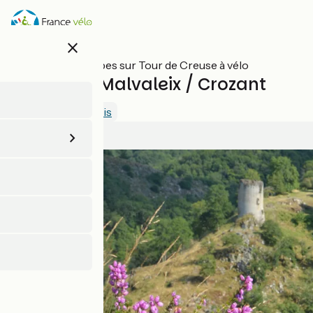
Aller
au
contenu
close
principal
Toutes les étapes sur Tour de Creuse à vélo
Châtelus-Malvaleix / Crozant
4.6 / 5
Voir 2 avis