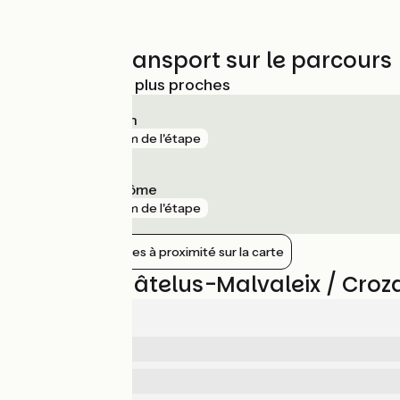
Trains et transport sur le parcours
Gares SNCF les plus proches
Saint-Sébastien
gare
4 km de l'étape
Éguzon-Chantôme
gare
9 km de l'étape
Afficher les gares à proximité sur la carte
Avis sur Châtelus-Malvaleix / Croz
4.6/5
5
Sécurité
/5
4
Services
/5