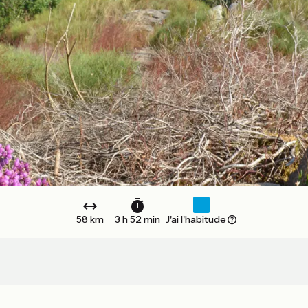
58 km
3 h 52 min
J'ai l'habitude