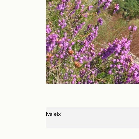
Chatelus-Malvaleix
Crozant
Au fil de l'eau