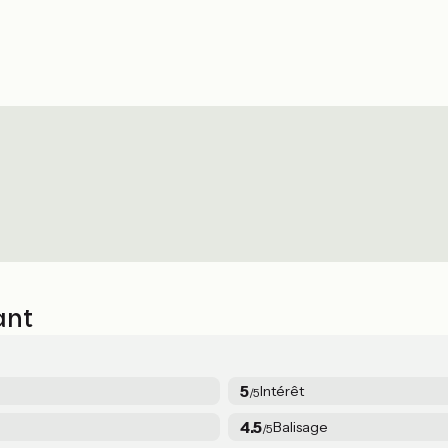
ant
5
Intérêt
/5
4.5
Balisage
/5