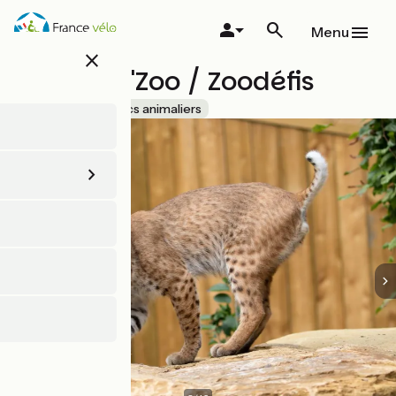
Aller
au
Menu
contenu
close
principal
Spaycific'Zoo / Zoodéfis
Accueil Vélo
Parcs animaliers