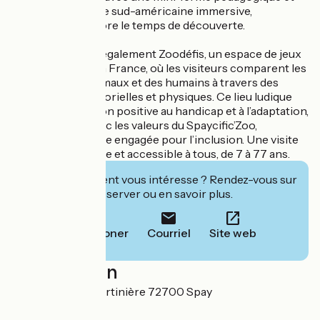
une grande volière sud-américaine immersive,
prolongeant encore le temps de découverte.
Le parc propose également Zoodéfis, un espace de jeux
couvert unique en France, où les visiteurs comparent les
capacités des animaux et des humains à travers des
expériences sensorielles et physiques. Ce lieu ludique
sensibilise de façon positive au handicap et à l’adaptation,
en cohérence avec les valeurs du Spaycific’Zoo,
entreprise adaptée engagée pour l’inclusion. Une visite
originale, éducative et accessible à tous, de 7 à 77 ans.
Cet établissement vous intéresse ? Rendez-vous sur
leur site pour réserver ou en savoir plus.
Téléphoner
Courriel
Site web
Localisation
542 route de la Martinière 72700 Spay