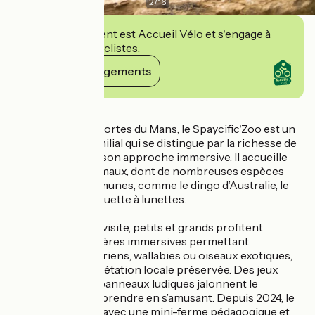
2
/
16
Cet établissement est Accueil Vélo et s'engage à
accueillir des cyclistes.
Voir ses engagements
Détails
Situé à Spay, aux portes du Mans, le Spaycific'Zoo est un
parc animalier familial qui se distingue par la richesse de
sa biodiversité et son approche immersive. Il accueille
près de 1 000 animaux, dont de nombreuses espèces
rares et peu communes, comme le dingo d’Australie, le
kinkajou ou la chouette à lunettes.
Tout au long de la visite, petits et grands profitent
d’enclos et de volières immersives permettant
d’approcher lémuriens, wallabies ou oiseaux exotiques,
au cœur d’une végétation locale préservée. Des jeux
pédagogiques et panneaux ludiques jalonnent le
parcours pour apprendre en s’amusant. Depuis 2024, le
parc s’est agrandi avec une mini-ferme pédagogique et