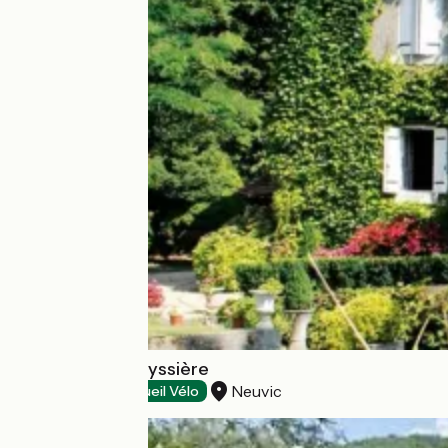
Moulin de La Veyssière
Neuvic
Expositions
Accueil Vélo