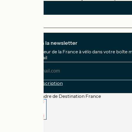
Je m'abonne à la newsletter
Recevez le meilleur de la France à vélo dans votre boîte 
Mon adresse mail
Mon
adresse
mail
Conditions d'inscription
Financé dans le cadre de Destination France
Accueil Vélo Pro
Contact