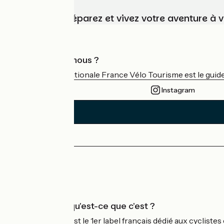
Choisissez, préparez et vivez votre aventure à 
Qui sommes-nous ?
L'association nationale France Vélo Tourisme est le guide 
Instagram
Espace Presse
Espace Pro
Accueil Vélo qu'est-ce que c'est ?
Accueil Vélo c'est le 1er label français dédié aux cycliste