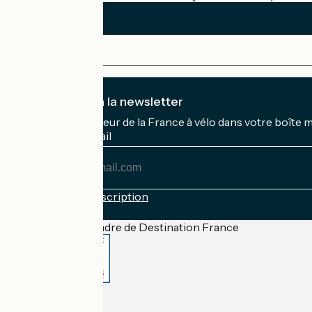
Je m'abonne à la newsletter
Recevez le meilleur de la France à vélo dans votre boîte 
Mon adresse mail
Mon
adresse
mail
Conditions d'inscription
Financé dans le cadre de Destination France
Accueil Vélo Pro
Contact