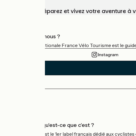
Choisissez, préparez et vivez votre aventure à 
Qui sommes-nous ?
L'association nationale France Vélo Tourisme est le guide 
Instagram
Espace Presse
Espace Pro
Accueil Vélo qu'est-ce que c'est ?
Accueil Vélo c'est le 1er label français dédié aux cycliste