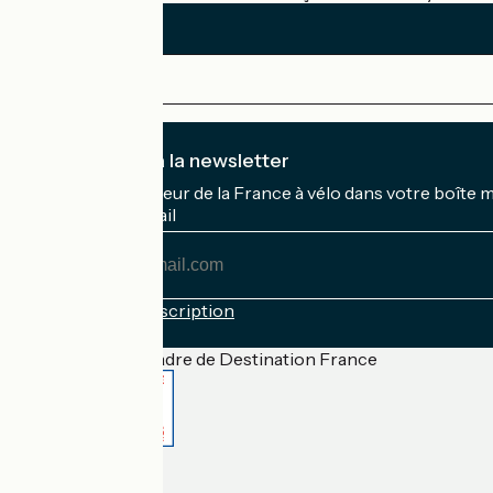
Je m'abonne à la newsletter
Recevez le meilleur de la France à vélo dans votre boîte 
Mon adresse mail
Mon
adresse
mail
Conditions d'inscription
Financé dans le cadre de Destination France
Accueil Vélo Pro
Contact