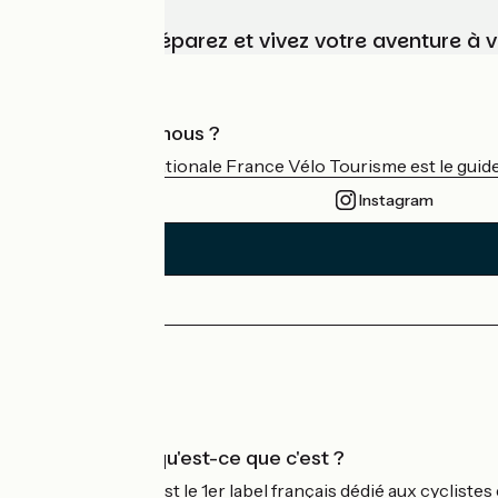
Choisissez, préparez et vivez votre aventure à 
Qui sommes-nous ?
L'association nationale France Vélo Tourisme est le guide 
Instagram
Espace Presse
Espace Pro
Accueil Vélo qu'est-ce que c'est ?
Accueil Vélo c'est le 1er label français dédié aux cycliste