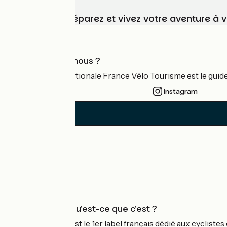
Choisissez, préparez et vivez votre aventure à 
Qui sommes-nous ?
L'association nationale France Vélo Tourisme est le guide 
Instagram
Espace Presse
Espace Pro
Accueil Vélo qu'est-ce que c'est ?
Accueil Vélo c'est le 1er label français dédié aux cycliste