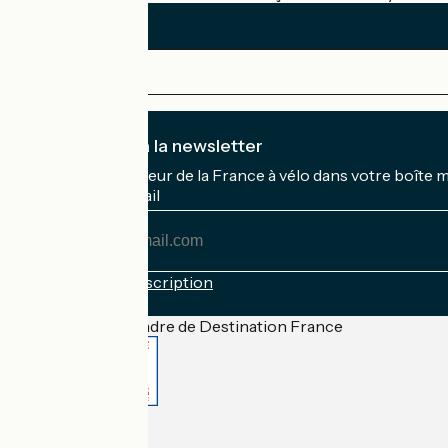
Je m'abonne à la newsletter
Recevez le meilleur de la France à vélo dans votre boîte 
Mon adresse mail
Mon
adresse
mail
Conditions d'inscription
Financé dans le cadre de Destination France
Accueil Vélo Pro
Contact