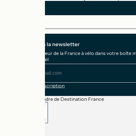
Je m'abonne à la newsletter
Recevez le meilleur de la France à vélo dans votre boîte 
Mon adresse mail
Mon
adresse
mail
Conditions d'inscription
Financé dans le cadre de Destination France
Accueil Vélo Pro
Contact