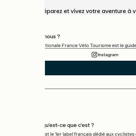
Choisissez, préparez et vivez votre aventure à 
Qui sommes-nous ?
L'association nationale France Vélo Tourisme est le guide 
Instagram
Espace Presse
Espace Pro
Accueil Vélo qu'est-ce que c'est ?
Accueil Vélo c'est le 1er label français dédié aux cycliste