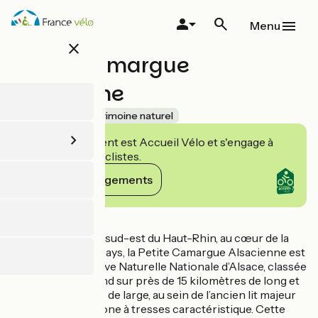
Aller
au
Menu
contenu
close
principal
Petite Camargue
Alsacienne
Accueil Vélo
Patrimoine naturel
Cet établissement est Accueil Vélo et s'engage à
accueillir des cyclistes.
Voir ses engagements
Détails
Située à l’extrême sud-est du Haut-Rhin, au cœur de la
région des Trois Pays, la Petite Camargue Alsacienne est
la première Réserve Naturelle Nationale d’Alsace, classée
en 1982. Elle s’étend sur près de 15 kilomètres de long et
de 1 à 2 kilomètres de large, au sein de l’ancien lit majeur
du Rhin, dans sa zone à tresses caractéristique. Cette