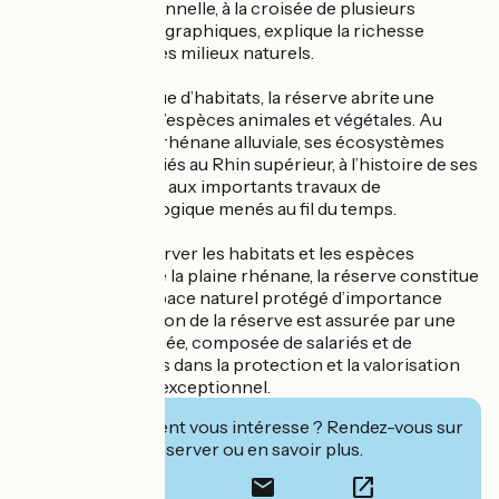
situation exceptionnelle, à la croisée de plusieurs
influences biogéographiques, explique la richesse
remarquable de ses milieux naturels.
Véritable mosaïque d’habitats, la réserve abrite une
grande diversité d’espèces animales et végétales. Au
cœur de la plaine rhénane alluviale, ses écosystèmes
sont intimement liés au Rhin supérieur, à l’histoire de ses
aménagements et aux importants travaux de
restauration écologique menés au fil du temps.
Créée pour préserver les habitats et les espèces
emblématiques de la plaine rhénane, la réserve constitue
aujourd’hui un espace naturel protégé d’importance
nationale. La gestion de la réserve est assurée par une
association engagée, composée de salariés et de
bénévoles investis dans la protection et la valorisation
de ce patrimoine exceptionnel.
Cet établissement vous intéresse ? Rendez-vous sur
leur site pour réserver ou en savoir plus.