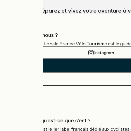
Choisissez, préparez et vivez votre aventure à 
Qui sommes-nous ?
L'association nationale France Vélo Tourisme est le guide 
Instagram
Espace Presse
Espace Pro
Accueil Vélo qu'est-ce que c'est ?
Accueil Vélo c'est le 1er label français dédié aux cycliste