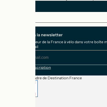
Je m'abonne à la newsletter
Recevez le meilleur de la France à vélo dans votre boîte 
Mon adresse mail
Mon
adresse
mail
Conditions d'inscription
Financé dans le cadre de Destination France
Accueil Vélo Pro
Contact